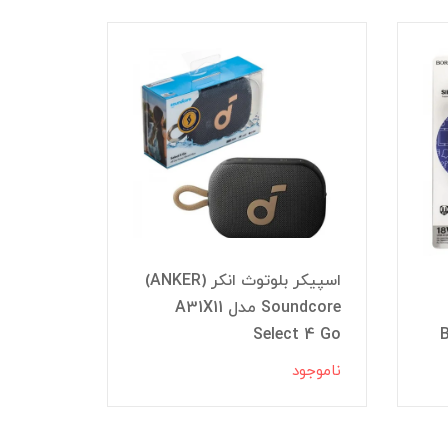
اسپیکر بلوتوث انکر (ANKER)
اسپیکر 
Soundcore مدل A31X11
7023BT
Select 4 Go
ناموجود
ناموجود