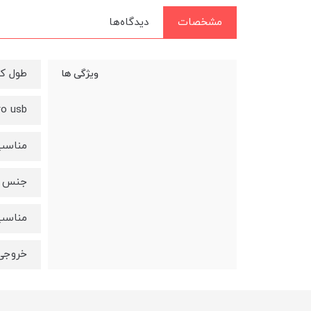
مشخصات
دیدگاه‌ها
طول کابل 
ویژگی ها
ro usb
مناسب 
جنس ض
مناسب 
خروجی 3 آم