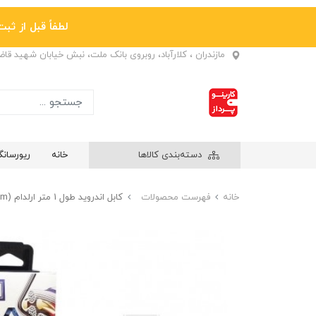
لطفاً قبل از ثبت نها
مازندران ، کلارآباد، روبروی بانک ملت، نبش خیابان شهید قا
دسته‌بندی کالاها
خانه
ریورسان
خانه
فهرست محصولات
کابل اندروید طول 1 متر ارلدام (Earldom) مدل EC-077M