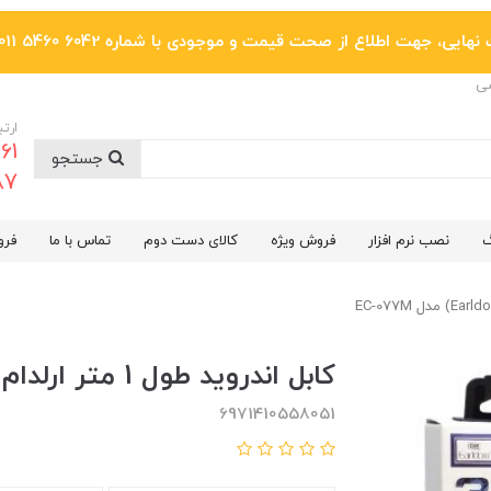
یی، جهت اطلاع از صحت قیمت و موجودی با شماره 6042 5460 011 تماس بگیرید.
ضی
ارتب
جستجو
6287
گ
نصب نرم افزار
فروش ویژه
کالای دست دوم
تماس با ما
فرو
کابل اندروید طول 1 متر ارلدام (Earldom) مدل EC-077M
6971410558051