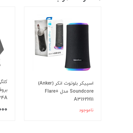
اسپیکر بلوتوث انکر (Anker)
ول 1 متر ارلدام
Soundcore مدل Flare+
34A
A3162H11
000
ناموجود