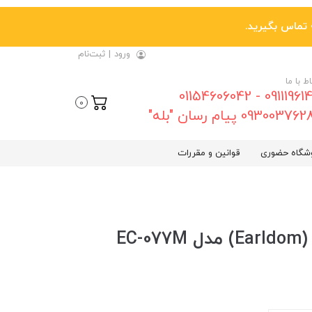
ورود
|
ثبت‌نام
اط با ما
09111961461 - 01154606042
0
0930037 پیام رسان "بله"
شگاه حضوری
قوانین و مقررات