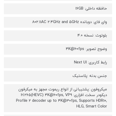
حافظه داخلی: ۱۶GB
وای فای: دوبانده ۸۰۲.۱۱AC ۲.۴GHz and ۵GHz
بلوتوث: نسخه ۴.۰
وضوح تصویر: ۴K@۶۰fps
رابط کاربری: Next UI
جنس بدنه :پلاستیک
میکروفون :پشتیبانی از انواع ریموت مجهز به میکرفون
دیکودر سخت افزاری: H.۲۶۵(HEVC) ۴K@۶۰fps, VP۹
Profile ۲ decoder up to ۴K@۳۰fps, Supports HDR۱۰,
HLG, Smart Color