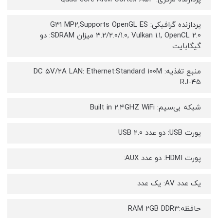
پردازنده گرافیکی: G۳۱ MP۲,Supports OpenGL ES
۳.۲/۲.۰/۱.۰, Vulkan ۱.۱, OpenCL ۲.۰ میزان SDRAM: دو
گیگابایت
منبع تغذیه: DC ۵V/۲A LAN: Ethernet:Standard ۱۰۰M
RJ-۴۵
شبکه بی‌سیم: Built in ۲.۴GHZ WiFi
پورت USB: دو عدد USB ۲.۰
پورت HDMI: دو عدد AUX:
یک عدد AV: یک عدد
حافظه:RAM ۲GB DDR۳