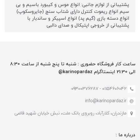
پشتیبانی از لوازم جانبی: انواع موس و کیبورد باسیم و بی
سیم انواع ریموت کنترل دارای شتاب سنج (جایروسکوپ)
انواع دسته بازی (گیم پد) انواع اسپیکر و ساندبار با
پشتیبانی از خروجی اپتیکال و صدای دالبی
ساعت کار فروشگاه حضوری : شنبه تا پنج شنبه از ساعت 8:30
الی 21:30 اینستاگرام karinopardaz@
01154606042 - 09300376287
info@karinopardaz.ir
مازندران، کلارآباد، روبروی بانک ملت، نبش خیابان شهید قاضی
درباره ما :