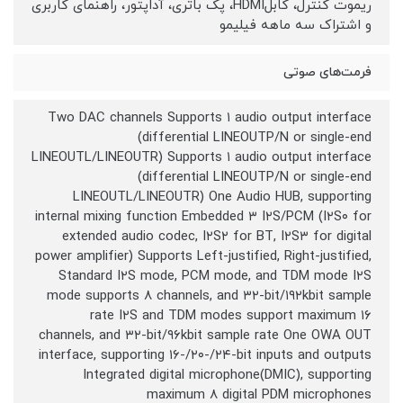
ریموت کنترل، کابلHDMI، پک باتری، آداپتور، راهنمای کاربری
و اشتراک سه ماهه فیلیمو
فرمت‌های صوتی
Two DAC channels Supports ۱ audio output interface
(differential LINEOUTP/N or single-end
LINEOUTL/LINEOUTR) Supports ۱ audio output interface
(differential LINEOUTP/N or single-end
LINEOUTL/LINEOUTR) One Audio HUB, supporting
internal mixing function Embedded ۳ I۲S/PCM (I۲S۰ for
extended audio codec, I۲S۲ for BT, I۲S۳ for digital
power amplifier) Supports Left-justified, Right-justified,
Standard I۲S mode, PCM mode, and TDM mode I۲S
mode supports ۸ channels, and ۳۲-bit/۱۹۲kbit sample
rate I۲S and TDM modes support maximum ۱۶
channels, and ۳۲-bit/۹۶kbit sample rate One OWA OUT
interface, supporting ۱۶-/۲۰-/۲۴-bit inputs and outputs
Integrated digital microphone(DMIC), supporting
maximum ۸ digital PDM microphones