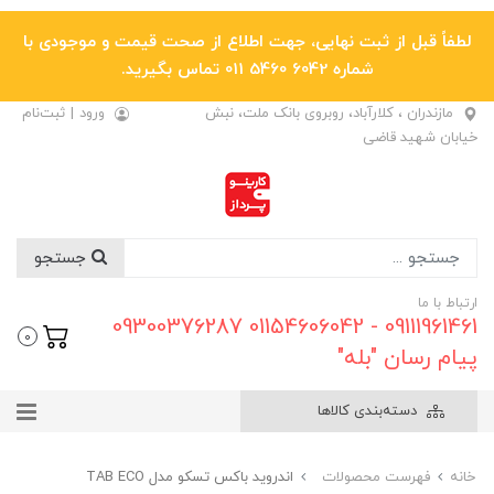
لطفاً قبل از ثبت نهایی، جهت اطلاع از صحت قیمت و موجودی با
شماره 6042 5460 011 تماس بگیرید.
مازندران ، کلارآباد، روبروی بانک ملت، نبش
ورود
|
ثبت‌نام
خیابان شهید قاضی
جستجو
ارتباط با ما
09111961461 - 01154606042 09300376287
0
پیام رسان "بله"
دسته‌بندی کالاها
خانه
فهرست محصولات
اندروید باکس تسکو مدل TAB ECO