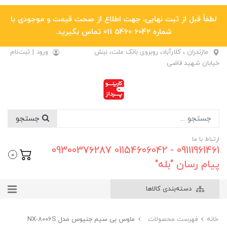
لطفاً قبل از ثبت نهایی، جهت اطلاع از صحت قیمت و موجودی با
شماره 6042 5460 011 تماس بگیرید.
مازندران ، کلارآباد، روبروی بانک ملت، نبش
ورود
|
ثبت‌نام
خیابان شهید قاضی
جستجو
ارتباط با ما
09111961461 - 01154606042 09300376287
0
پیام رسان "بله"
دسته‌بندی کالاها
خانه
فهرست محصولات
ماوس بی سیم جنیوس مدل NX-8006S