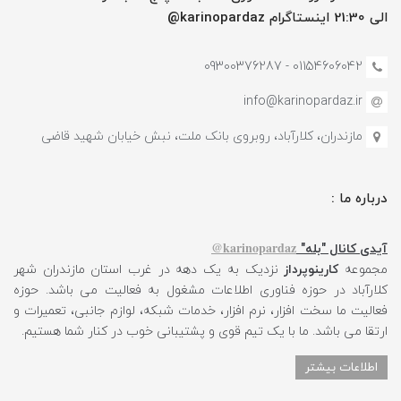
الی 21:30 اینستاگرام karinopardaz@
01154606042 - 09300376287
info@karinopardaz.ir
مازندران، کلارآباد، روبروی بانک ملت، نبش خیابان شهید قاضی
درباره ما :
karinopardaz@
آیدی کانال "بله"
مجموعه
کارینوپرداز
نزدیک به یک دهه در غرب استان مازندران شهر
کلارآباد در حوزه فناوری اطلاعات مشغول به فعالیت می باشد. حوزه
فعالیت ما سخت افزار، نرم افزار، خدمات شبکه، لوازم جانبی، تعمیرات و
ارتقا می باشد. ما با یک تیم قوی و پشتیبانی خوب در کنار شما هستیم.
اطلاعات بیشتر