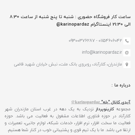
ساعت کار فروشگاه حضوری : شنبه تا پنج شنبه از ساعت 8:30
الی 21:30 اینستاگرام karinopardaz@
01154606042 - 09300376287
info@karinopardaz.ir
مازندران، کلارآباد، روبروی بانک ملت، نبش خیابان شهید قاضی
درباره ما :
karinopardaz@
آیدی کانال "بله"
مجموعه
کارینوپرداز
نزدیک به یک دهه در غرب استان مازندران شهر
کلارآباد در حوزه فناوری اطلاعات مشغول به فعالیت می باشد. حوزه
فعالیت ما سخت افزار، نرم افزار، خدمات شبکه، لوازم جانبی، تعمیرات و
ارتقا می باشد. ما با یک تیم قوی و پشتیبانی خوب در کنار شما هستیم.