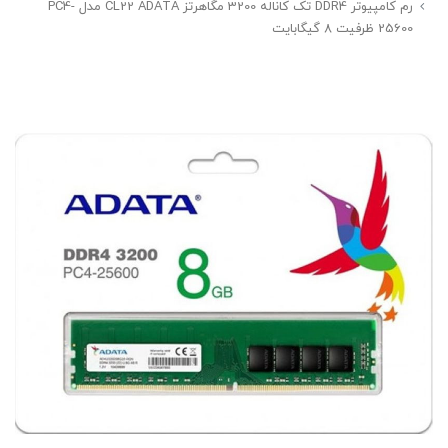
رم کامپیوتر DDR4 تک کاناله 3200 مگاهرتز CL22 ADATA مدل PC4-
25600 ظرفیت 8 گیگابایت