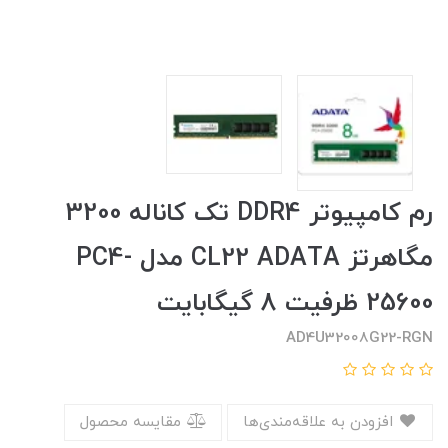
رم کامپیوتر DDR4 تک کاناله 3200
مگاهرتز CL22 ADATA مدل PC4-
25600 ظرفیت 8 گیگابایت
AD4U32008G22-RGN
افزودن به علاقه‌مندی‌ها
مقایسه محصول