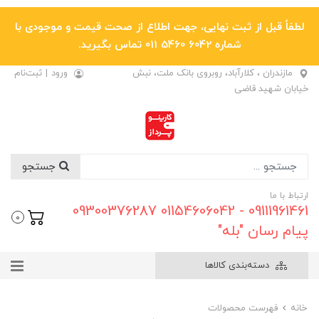
لطفاً قبل از ثبت نهایی، جهت اطلاع از صحت قیمت و موجودی با
شماره 6042 5460 011 تماس بگیرید.
مازندران ، کلارآباد، روبروی بانک ملت، نبش
ورود
|
ثبت‌نام
خیابان شهید قاضی
جستجو
ارتباط با ما
09111961461 - 01154606042 09300376287
0
پیام رسان "بله"
دسته‌بندی کالاها
خانه
فهرست محصولات