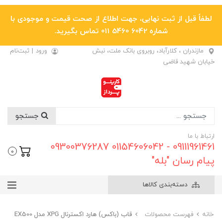
لطفاً قبل از ثبت نهایی، جهت اطلاع از صحت قیمت و موجودی با
شماره 6042 5460 011 تماس بگیرید.
مازندران ، کلارآباد، روبروی بانک ملت، نبش
ورود
|
ثبت‌نام
خیابان شهید قاضی
جستجو
ارتباط با ما
09111961461 - 01154606042 09300376287
0
پیام رسان "بله"
دسته‌بندی کالاها
خانه
فهرست محصولات
قاب (باکس) هارد اکسترنال XPG مدل EX500