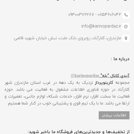
01154606042 - 09300376287
info@karinopardaz.ir
مازندران، کلارآباد، روبروی بانک ملت، نبش خیابان شهید قاضی
درباره ما :
karinopardaz@
آیدی کانال "بله"
مجموعه
کارینوپرداز
نزدیک به یک دهه در غرب استان مازندران شهر
کلارآباد در حوزه فناوری اطلاعات مشغول به فعالیت می باشد. حوزه
فعالیت ما سخت افزار، نرم افزار، خدمات شبکه، لوازم جانبی، تعمیرات و
ارتقا می باشد. ما با یک تیم قوی و پشتیبانی خوب در کنار شما هستیم.
اطلاعات بیشتر
از تخفیف‌ها و جدیدترین‌های فروشگاه ما باخبر شوید: