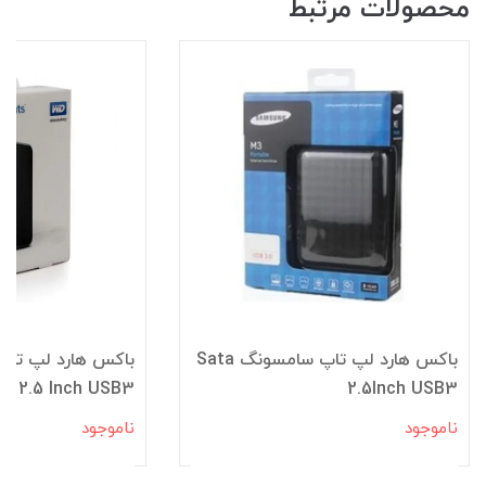
محصولات مرتبط
سونگ Sata
باکس هارد لپ تاپ وسترن
ب
A 2.5 Inch
Elements Sata 2.5 Inch USB3
ناموجود
ناموجود