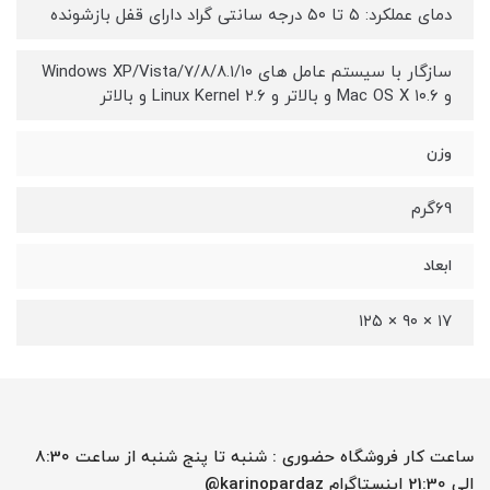
دمای عملکرد: ۵ تا ۵۰ درجه سانتی گراد دارای قفل بازشونده
سازگار با سیستم عامل های Windows XP/Vista/۷/۸/۸.۱/۱۰
و Mac OS X ۱۰.۶ و بالاتر و Linux Kernel ۲.۶ و بالاتر
وزن
69گرم
ابعاد
۱۷ × ۹۰ × ۱۲۵
ساعت کار فروشگاه حضوری : شنبه تا پنج شنبه از ساعت 8:30
الی 21:30 اینستاگرام karinopardaz@