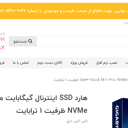
یی، جهت اطلاع از صحت قیمت و موجودی با شماره 6042 5460 011 تماس بگیرید.
ضی
ارتب
جستجو
6287
گ
نصب نرم افزار
فروش ویژه
کالای دست دوم
تماس با ما
فرو
NVMe ظرفیت 1 ترابایت
اس اس دی