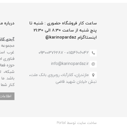
ساعت کار فروشگاه حضوری : شنبه تا
درباره ما
پنج شنبه از ساعت 8:30 الی 21:30
اینستاگرام karinopardaz@
آیدی کانا
مجموعه
غرب استا
01154606042 - 09300376287
فناوری ا
info@karinopardaz.ir
حوزه فعال
شبکه، لو
مازندران، کلارآباد، روبروی بانک ملت،
باشد. ما
نبش خیابان شهید قاضی
کنار شما
اطلاعات
ساخت سایت توسط
Portal