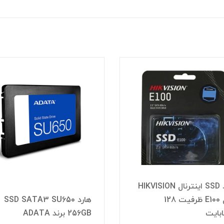
هارد SSD اینترنال HIKVISION
مدل E100 ظرفیت 128
هارد SSD SATA3 SU650
بایت
256GB برند ADATA