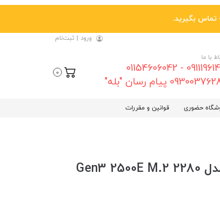
ورود
|
ثبت‌نام
اط با ما
09111961461 - 01154606042
0
0930037 پیام رسان "بله"
شگاه حضوری
قوانین و مقررات
هارد SSD اینترنال گیگابایت مدل Gen3 2500E M.2 2280