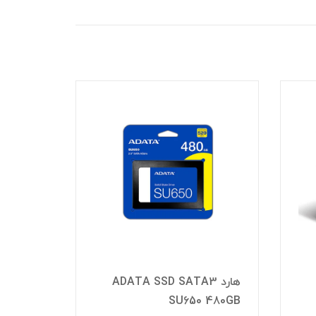
هارد ADATA SSD SATA3
هار
 512GB
SU650 480GB