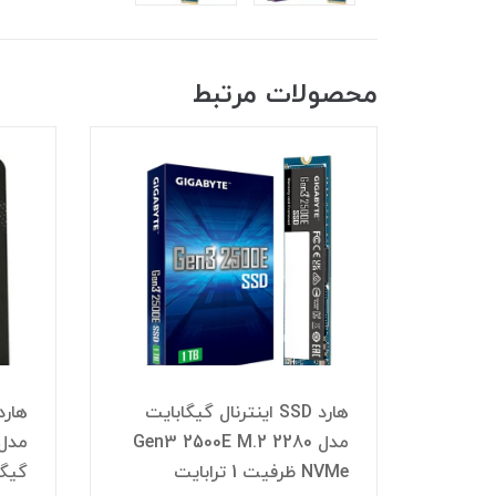
محصولات مرتبط
هارد SSD اینترنال گیگابایت
SPATIUM S270 ظرفیت 240
مدل Gen3 2500E M.2 2280
NVMe ظرفیت 1 ترابایت
گیگا