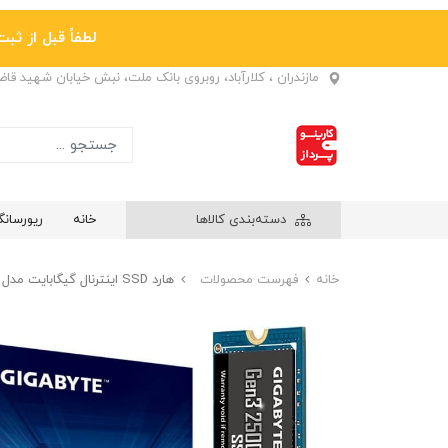
لطفاً قبل از ثبت نها
مازندران ، کلارآباد، روبروی بانک ملت، نبش خیابان شهید قا
دسته‌بندی کالاها
خانه
ریورسان
خانه
فهرست محصولات
هارد SSD اینترنال گیگابایت مدل Gen3 2500E M.2 2280 NVMe ظرفیت 1 ترابایت