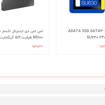
هارد ADATA SSD SATA3
اس اس دی اینترنال لکسار 
SU630 24
NS100 ظرفیت512 گیگابایت
جود
ناموجود