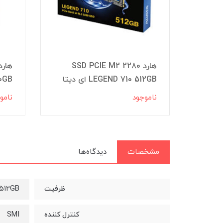
ADA
هارد SSD PCIE M2 2280
LEGEND 710 512GB ای دیتا
0GB
ناموجود
نامو
مشخصات
دیدگاه‌ها
512GB
ظرفیت
SMI
کنترل کننده