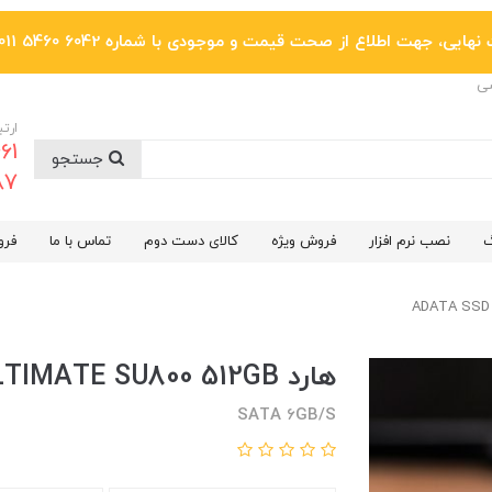
یی، جهت اطلاع از صحت قیمت و موجودی با شماره 6042 5460 011 تماس بگیرید.
ضی
ارتب
جستجو
6287
گ
نصب نرم افزار
فروش ویژه
کالای دست دوم
تماس با ما
فرو
هارد ADATA SSD ULTIMATE SU800 512GB
SATA 6GB/S