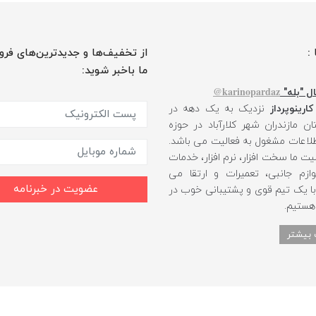
 :
از تخفیف‌ها و جدیدترین‌های فرو
ما باخبر شوید:
karinopardaz@
ل "بله"
کارینوپرداز
نزدیک به یک دهه در
ن مازندران شهر کلارآباد در حوزه
طلاعات مشغول به فعالیت می باشد.
یت ما سخت افزار، نرم افزار، خدمات
ازم جانبی، تعمیرات و ارتقا می
عضویت در خبرنامه
 با یک تیم قوی و پشتیبانی خوب در
 هستیم.
 بیشتر