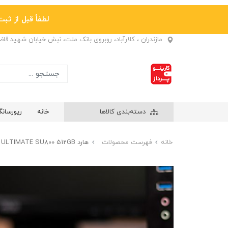
لطفاً قبل از ثبت نها
مازندران ، کلارآباد، روبروی بانک ملت، نبش خیابان شهید قا
دسته‌بندی کالاها
خانه
ریورسان
خانه
فهرست محصولات
هارد ADATA SSD ULTIMATE SU800 512GB