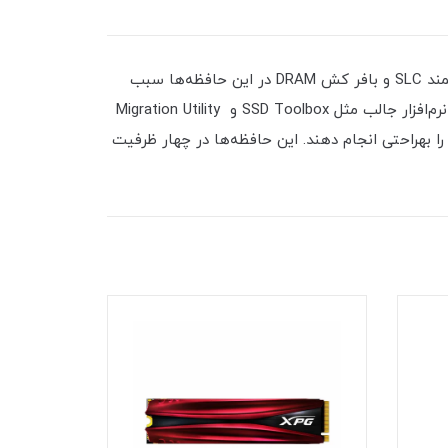
این حافظه‌ها از فلش‌های 3D NAND به جای فلش‌های سنتی 2D NAND استفاده می‌کند.به‌علاوه، سیستم کش (Cache) هوشمند SLC و بافر کش DRAM در این حافظه‌ها سبب
می‌شود که بتوانند سرعت خواندن و نوشتن بیشتری در مقایسه با حافظه‌های سنتی داشته باشند. شرکت سازنده، یک سری نرم‌افزار جالب مثل SSD Toolbox و Migration Utility
ن را بهراحتی انجام دهند. این حافظه‌ها در چهار ظرفیت