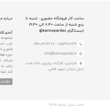
ساعت کار فروشگاه حضوری : شنبه تا
درباره ما
پنج شنبه از ساعت 8:30 الی 21:30
اینستاگرام karinopardaz@
آیدی کانا
مجموعه
غرب استا
01154606042 - 09300376287
فناوری ا
info@karinopardaz.ir
حوزه فعال
شبکه، لو
مازندران، کلارآباد، روبروی بانک ملت،
باشد. ما
نبش خیابان شهید قاضی
کنار شما
اطلاعات
ساخت سایت توسط
Portal