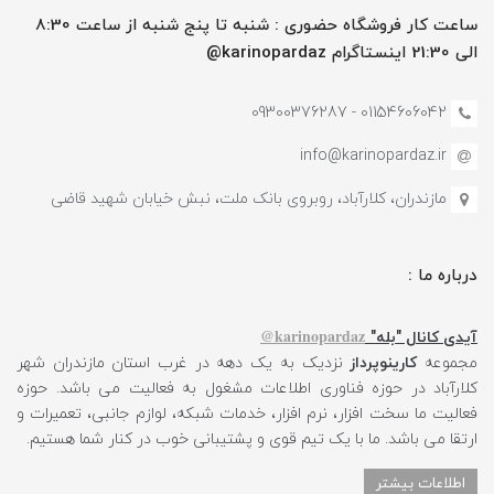
ساعت کار فروشگاه حضوری : شنبه تا پنج شنبه از ساعت 8:30
الی 21:30 اینستاگرام karinopardaz@
01154606042 - 09300376287
info@karinopardaz.ir
مازندران، کلارآباد، روبروی بانک ملت، نبش خیابان شهید قاضی
درباره ما :
karinopardaz@
آیدی کانال "بله"
مجموعه
کارینوپرداز
نزدیک به یک دهه در غرب استان مازندران شهر
کلارآباد در حوزه فناوری اطلاعات مشغول به فعالیت می باشد. حوزه
فعالیت ما سخت افزار، نرم افزار، خدمات شبکه، لوازم جانبی، تعمیرات و
ارتقا می باشد. ما با یک تیم قوی و پشتیبانی خوب در کنار شما هستیم.
اطلاعات بیشتر