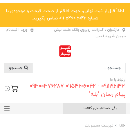
لطفاً قبل از ثبت نهایی، جهت اطلاع از صحت قیمت و موجودی با
شماره 6042 5460 011 تماس بگیرید.
مازندران ، کلارآباد، روبروی بانک ملت، نبش
ورود
|
ثبت‌نام
خیابان شهید قاضی
جستجو
ارتباط با ما
09111961461 - 01154606042 09300376287
0
پیام رسان "بله"
دسته‌بندی کالاها
خانه
فهرست محصولات