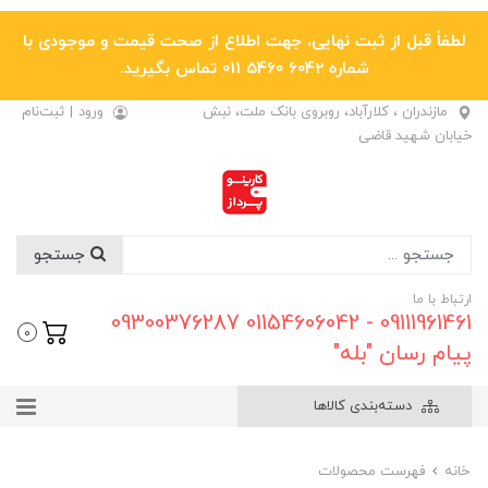
لطفاً قبل از ثبت نهایی، جهت اطلاع از صحت قیمت و موجودی با
شماره 6042 5460 011 تماس بگیرید.
مازندران ، کلارآباد، روبروی بانک ملت، نبش
ورود
|
ثبت‌نام
خیابان شهید قاضی
جستجو
ارتباط با ما
09111961461 - 01154606042 09300376287
0
پیام رسان "بله"
دسته‌بندی کالاها
خانه
فهرست محصولات