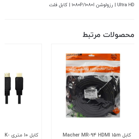
Ultra HD | رزولوشن 1080P/1080I | کابل فلت
محصولات مرتبط
کابل Macher MR-94 HDMI 15m
کابل 10 