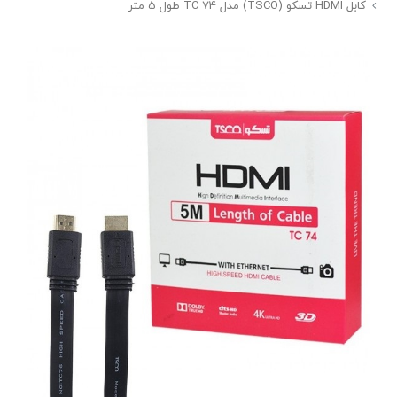
کابل HDMI تسکو (TSCO) مدل TC 74 طول 5 متر