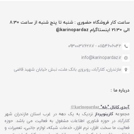
ساعت کار فروشگاه حضوری : شنبه تا پنج شنبه از ساعت 8:30
الی 21:30 اینستاگرام karinopardaz@
01154606042 - 09300376287
info@karinopardaz.ir
مازندران، کلارآباد، روبروی بانک ملت، نبش خیابان شهید قاضی
درباره ما :
karinopardaz@
آیدی کانال "بله"
مجموعه
کارینوپرداز
نزدیک به یک دهه در غرب استان مازندران شهر
کلارآباد در حوزه فناوری اطلاعات مشغول به فعالیت می باشد. حوزه
فعالیت ما سخت افزار، نرم افزار، خدمات شبکه، لوازم جانبی، تعمیرات و