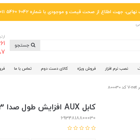
یی، جهت اطلاع از صحت قیمت و موجودی با شماره 6042 5460 011 تماس بگیرید.
ضی
ارتب
جستجو
6287
گ
نصب نرم افزار
فروش ویژه
کالای دست دوم
تماس با ما
فرو
کابل AUX افزایش طول صدا 3 متر V-net کد 800030
6934818800030