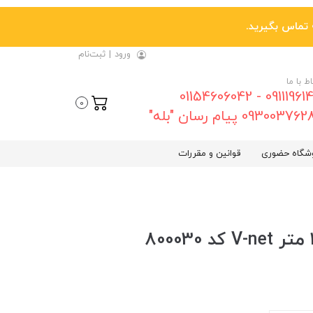
ورود
|
ثبت‌نام
اط با ما
09111961461 - 01154606042
0
0930037 پیام رسان "بله"
شگاه حضوری
قوانین و مقررات