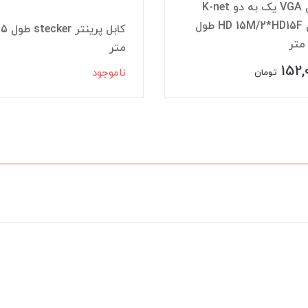
کابل VGA یک به دو K-net
مدل HD 15M/2*HD15F طول
کابل پرینتر stecker طول 5
متر
152,
ناموجود
تومان