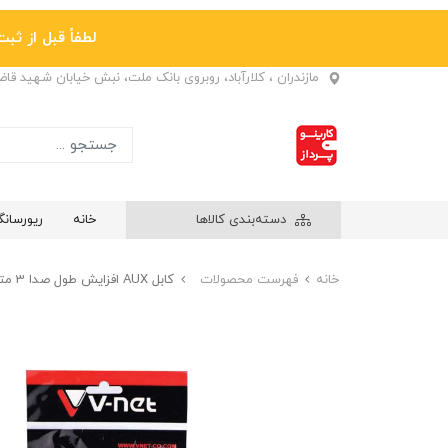
لطفاً قبل از ثبت نها
مازندران ، کلارآباد، روبروی بانک ملت، نبش خیابان شهید قا
دسته‌بندی کالاها
خانه
ریورسان
خانه
فهرست محصولات
کابل AUX افزایش طول صدا 3 متر V-net کد 800030