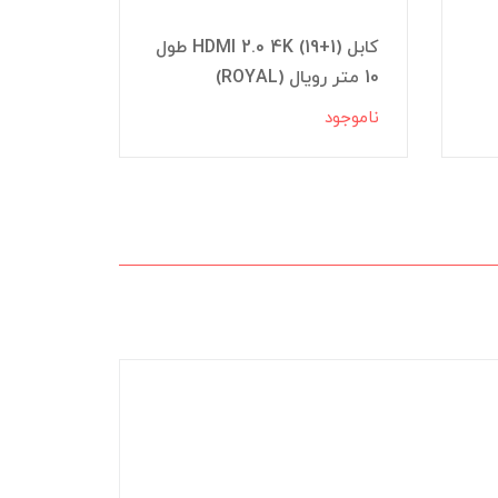
کابل HDMI 2.0 4K (19+1) طول
10 متر رویال (ROYAL)
V-K852
ناموجود
ناموجود