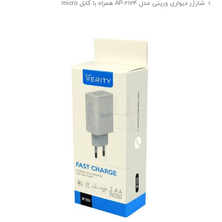
شارژر دیواری وریتی مدل AP-2124 همراه با کابل micro