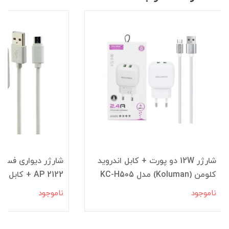
شارژر 12W دو پورت + کابل اندروید
کلومن (Koluman) مدل KC-H505
AP 2122 + کابل میکرو
ناموجود
ناموجود