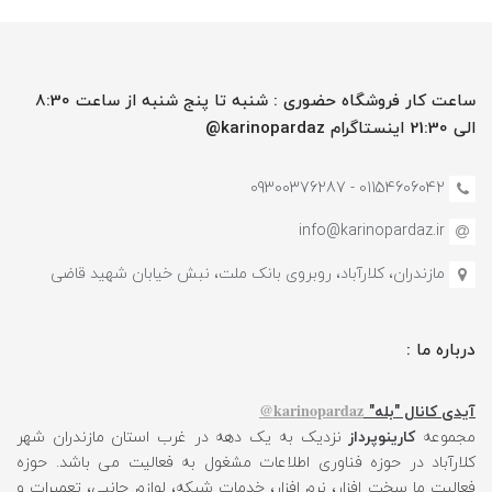
ساعت کار فروشگاه حضوری : شنبه تا پنج شنبه از ساعت 8:30
الی 21:30 اینستاگرام karinopardaz@
01154606042 - 09300376287
info@karinopardaz.ir
مازندران، کلارآباد، روبروی بانک ملت، نبش خیابان شهید قاضی
درباره ما :
karinopardaz@
آیدی کانال "بله"
مجموعه
کارینوپرداز
نزدیک به یک دهه در غرب استان مازندران شهر
کلارآباد در حوزه فناوری اطلاعات مشغول به فعالیت می باشد. حوزه
فعالیت ما سخت افزار، نرم افزار، خدمات شبکه، لوازم جانبی، تعمیرات و