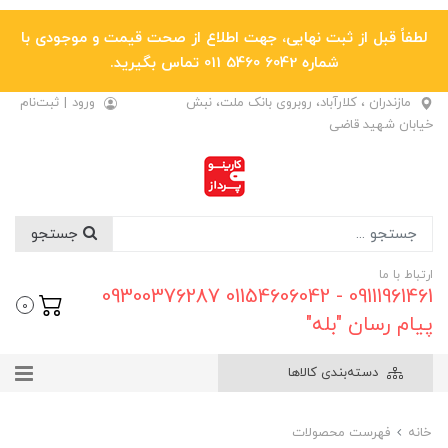
لطفاً قبل از ثبت نهایی، جهت اطلاع از صحت قیمت و موجودی با
شماره 6042 5460 011 تماس بگیرید.
مازندران ، کلارآباد، روبروی بانک ملت، نبش
ورود
|
ثبت‌نام
خیابان شهید قاضی
جستجو
ارتباط با ما
09111961461 - 01154606042 09300376287
0
پیام رسان "بله"
دسته‌بندی کالاها
خانه
فهرست محصولات