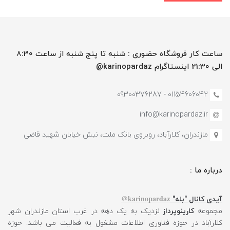
ساعت کار فروشگاه حضوری : شنبه تا پنج شنبه از ساعت 8:30
الی 21:30 اینستاگرام karinopardaz@
01154606042 - 09300376287
info@karinopardaz.ir
مازندران، کلارآباد، روبروی بانک ملت، نبش خیابان شهید قاضی
درباره ما :
karinopardaz@
آیدی کانال "بله"
مجموعه
کارینوپرداز
نزدیک به یک دهه در غرب استان مازندران شهر
کلارآباد در حوزه فناوری اطلاعات مشغول به فعالیت می باشد. حوزه