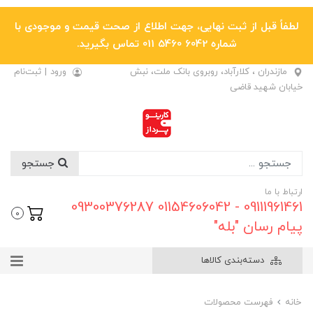
لطفاً قبل از ثبت نهایی، جهت اطلاع از صحت قیمت و موجودی با
شماره 6042 5460 011 تماس بگیرید.
مازندران ، کلارآباد، روبروی بانک ملت، نبش
ورود
|
ثبت‌نام
خیابان شهید قاضی
جستجو
ارتباط با ما
09111961461 - 01154606042 09300376287
0
پیام رسان "بله"
دسته‌بندی کالاها
خانه
فهرست محصولات