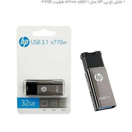
فلش اچ پی HP مدل x770w usb3.1 ظرفیت 32GB