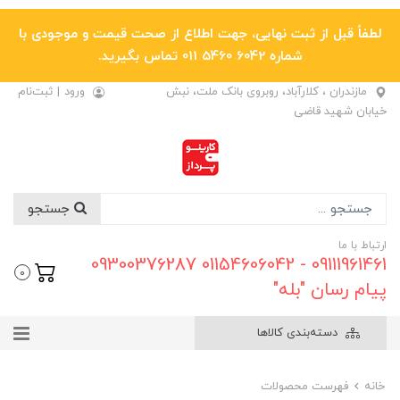
لطفاً قبل از ثبت نهایی، جهت اطلاع از صحت قیمت و موجودی با
شماره 6042 5460 011 تماس بگیرید.
مازندران ، کلارآباد، روبروی بانک ملت، نبش
ورود
|
ثبت‌نام
خیابان شهید قاضی
جستجو
ارتباط با ما
09111961461 - 01154606042 09300376287
0
پیام رسان "بله"
دسته‌بندی کالاها
خانه
فهرست محصولات