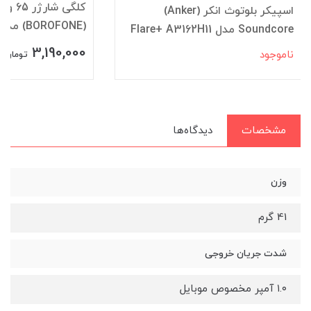
اسپیکر بلوتوث انکر (Anker)
(BOROFONE) مدل BAS34A
Soundcore مدل Flare+ A3162H11
3,190,000
ناموجود
تومان
مشخصات
دیدگاه‌ها
وزن
41 گرم
شدت جریان خروجی
۱.۰ آمپر مخصوص موبایل