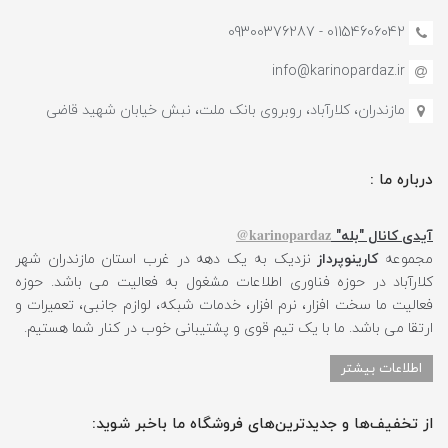
01154606042 - 09300376287
info@karinopardaz.ir
مازندران، کلارآباد، روبروی بانک ملت، نبش خیابان شهید قاضی
درباره ما :
karinopardaz@
آیدی کانال "بله"
مجموعه
کارینوپرداز
نزدیک به یک دهه در غرب استان مازندران شهر
کلارآباد در حوزه فناوری اطلاعات مشغول به فعالیت می باشد. حوزه
فعالیت ما سخت افزار، نرم افزار، خدمات شبکه، لوازم جانبی، تعمیرات و
ارتقا می باشد. ما با یک تیم قوی و پشتیبانی خوب در کنار شما هستیم.
اطلاعات بیشتر
از تخفیف‌ها و جدیدترین‌های فروشگاه ما باخبر شوید: