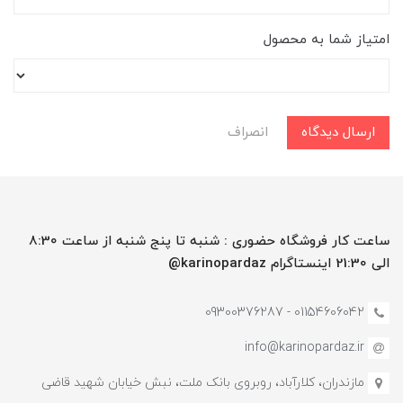
امتیاز شما به محصول
ارسال دیدگاه
انصراف
ساعت کار فروشگاه حضوری : شنبه تا پنج شنبه از ساعت 8:30
الی 21:30 اینستاگرام karinopardaz@
01154606042 - 09300376287
info@karinopardaz.ir
مازندران، کلارآباد، روبروی بانک ملت، نبش خیابان شهید قاضی