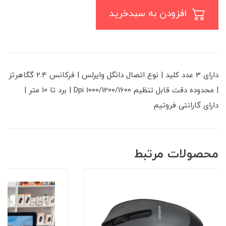
افزودن به سبدخرید
دارای 3 عدد کلید | نوع اتصال دانگل وایرلس | فرکانس 2.4 گگاهرتز
| محدوده دقت قابل تنظیم 1000/1200/1600 Dpi | برد تا 10 متر |
دارای گارانتی فروتیم
محصولات مرتبط