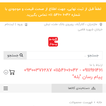
لطفاً قبل از ثبت نهایی، جهت اطلاع از صحت قیمت و موجودی با
شماره 6042 5460 011 تماس بگیرید.
مازندران ، کلارآباد، روبروی بانک ملت، نبش
ورود
|
ثبت‌نام
خیابان شهید قاضی
جستجو
ارتباط با ما
09111961461 - 01154606042 09300376287
0
پیام رسان "بله"
دسته‌بندی کالاها
خانه
فهرست محصولات