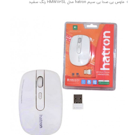
ماوس بی صدا بی سیم hatron مدل HMW112SL رنگ سفید