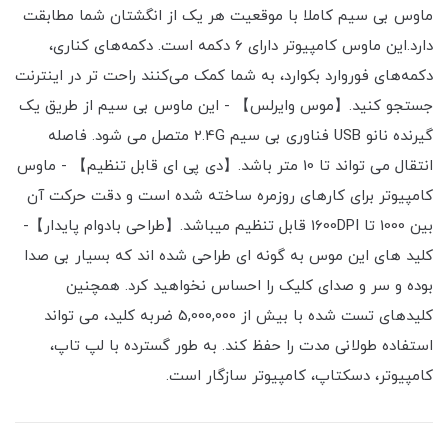
ماوس بی سیم کاملا با موقعیت هر یک از انگشتان شما مطابقت
دارد.این ماوس کامپیوتر دارای 6 دکمه است. دکمه‌های کناری،
دکمه‌های فوروارد بکوارد، به شما کمک می‌کنند راحت تر در اینترنت
جستجو کنید.【موس وایرلس】 - این ماوس بی سیم از طریق یک
گیرنده نانو USB فناوری بی سیم 2.4G متصل می شود. فاصله
انتقال می تواند تا 10 متر باشد.【دی پی ای قابل تنظیم】 - ماوس
کامپیوتر برای کارهای روزمره ساخته شده است و دقت حرکت آن
بین 1000 تا 1600DPI قابل تنظیم میباشد.【طراحی بادوام پایدار】-
کلید های این موس به گونه ای طراحی شده اند که بسیار بی صدا
بوده و سر و صدای کلیک را احساس نخواهید کرد. همچنین
کلیدهای تست شده با بیش از 5,000,000 ضربه کلید، می تواند
استفاده طولانی مدت را حفظ کند. به طور گسترده با لپ تاپ،
کامپیوتر، دسکتاپ، کامپیوتر سازگار است.