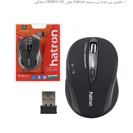
ماوس بی صدا بی سیم hatron مدل HMW120SL مشکی