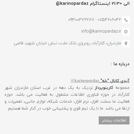
الی 21:30 اینستاگرام karinopardaz@
01154606042 - 09300376287
info@karinopardaz.ir
مازندران، کلارآباد، روبروی بانک ملت، نبش خیابان شهید قاضی
درباره ما :
karinopardaz@
آیدی کانال "بله"
مجموعه
کارینوپرداز
نزدیک به یک دهه در غرب استان مازندران شهر
کلارآباد در حوزه فناوری اطلاعات مشغول به فعالیت می باشد. حوزه
فعالیت ما سخت افزار، نرم افزار، خدمات شبکه، لوازم جانبی، تعمیرات و
ارتقا می باشد. ما با یک تیم قوی و پشتیبانی خوب در کنار شما هستیم.
اطلاعات بیشتر