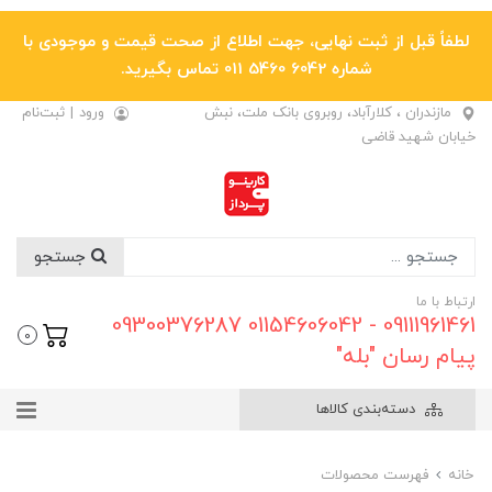
لطفاً قبل از ثبت نهایی، جهت اطلاع از صحت قیمت و موجودی با
شماره 6042 5460 011 تماس بگیرید.
مازندران ، کلارآباد، روبروی بانک ملت، نبش
ورود
|
ثبت‌نام
خیابان شهید قاضی
جستجو
ارتباط با ما
09111961461 - 01154606042 09300376287
0
پیام رسان "بله"
دسته‌بندی کالاها
خانه
فهرست محصولات