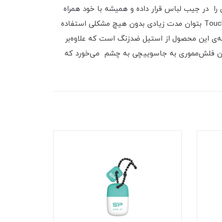
 را در جیب لباس قرار داده و همیشه با خود همراه
داشته باشیم. فلش‌مموری Touch T03 در برابر نفوذ مایعات، لرزش و غبار مقاوم است. این ویژگی‌ها باعث شده که از Touch T03 بتوان مدت زیادی بدون هیچ مشکلی استفاده
 بدنه‌ی این محصول از استیل ضدزنگ است که علاوه‌بر
دن فلش‌مموری به جاسوییچی به چشم می‌خورد که