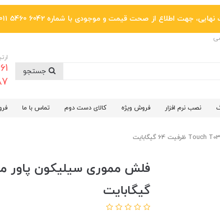
یی، جهت اطلاع از صحت قیمت و موجودی با شماره 6042 5460 011 تماس بگیرید.
ضی
ارتب
جستجو
6287
گ
نصب نرم افزار
فروش ویژه
کالای دست دوم
تماس با ما
فرو
گیگابایت