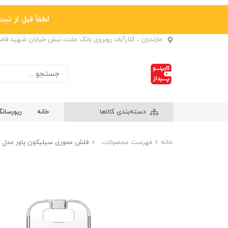
لطفاً قبل از ثبت نها
مازندران ، کلارآباد، روبروی بانک ملت، نبش خیابان شهید قا
دسته‌بندی کالاها
خانه
ریورسان
خانه
فهرست محصولات
فلش مموری سیلیکون پاور مدل Touch T03 ظرفیت 64 گیگابایت