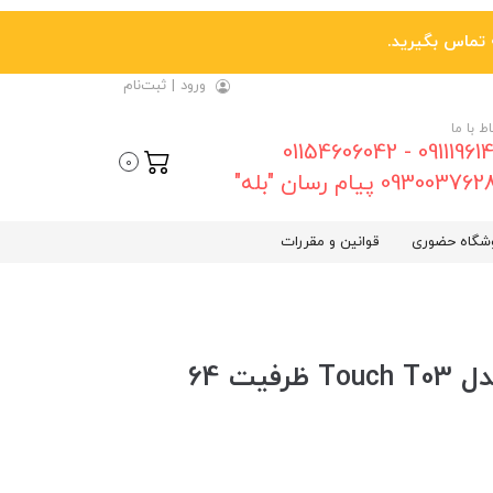
ورود
|
ثبت‌نام
اط با ما
09111961461 - 01154606042
0
0930037 پیام رسان "بله"
شگاه حضوری
قوانین و مقررات
فلش مموری سیلیکون پاور مدل Touch T03 ظرفیت 64