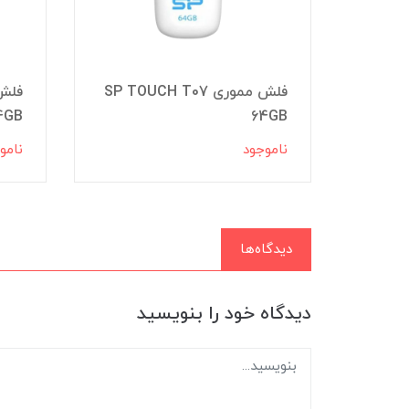
SP BL
فلش مموری SP TOUCH T07
4GB
64GB
ناموجود
نامو
دیدگاه‌ها
دیدگاه خود را بنویسید