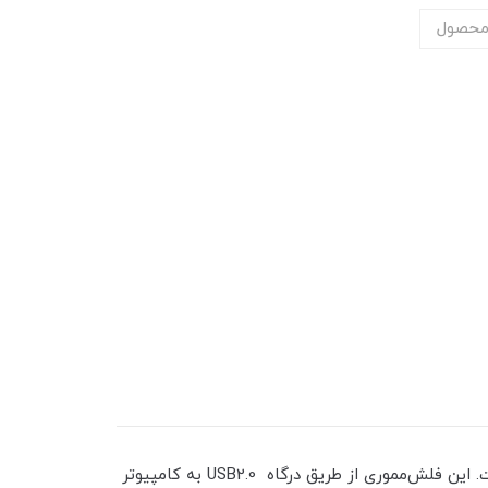
محصول
شرکت «سیلیکون پاور» محصولی را با نام «Touch T03» روانه بازار کرده که درواقع یک فلش‌مموری با ابعاد بسیار کوچک است. این فلش‌مموری از طریق درگاه USB2.0 به کامپیوتر