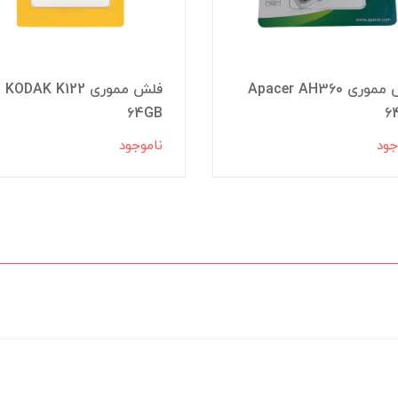
فلش مموری Apacer AH360
فلش مموری KODAK K122
64GB
6
جود
ناموجود