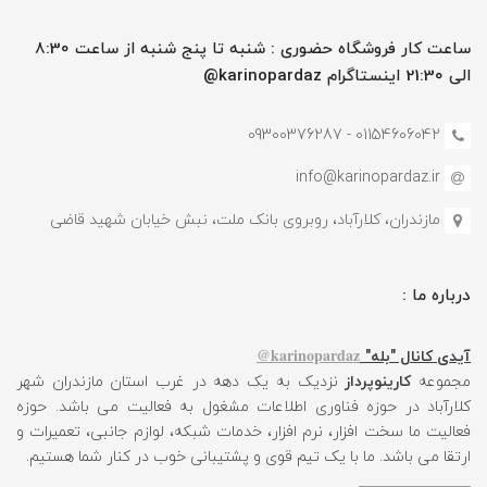
ساعت کار فروشگاه حضوری : شنبه تا پنج شنبه از ساعت 8:30
الی 21:30 اینستاگرام karinopardaz@
01154606042 - 09300376287
info@karinopardaz.ir
مازندران، کلارآباد، روبروی بانک ملت، نبش خیابان شهید قاضی
درباره ما :
karinopardaz@
آیدی کانال "بله"
مجموعه
کارینوپرداز
نزدیک به یک دهه در غرب استان مازندران شهر
کلارآباد در حوزه فناوری اطلاعات مشغول به فعالیت می باشد. حوزه
فعالیت ما سخت افزار، نرم افزار، خدمات شبکه، لوازم جانبی، تعمیرات و
ارتقا می باشد. ما با یک تیم قوی و پشتیبانی خوب در کنار شما هستیم.