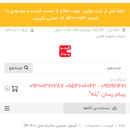
لطفاً قبل از ثبت نهایی، جهت اطلاع از صحت قیمت و موجودی با
شماره 6042 5460 011 تماس بگیرید.
مازندران ، کلارآباد، روبروی بانک ملت، نبش
ورود
|
ثبت‌نام
خیابان شهید قاضی
جستجو
ارتباط با ما
09111961461 - 01154606042 09300376287
0
پیام رسان "بله"
دسته‌بندی کالاها
خانه
فهرست محصولات
کیبورد سیمی سادیتا مدل SK-1600