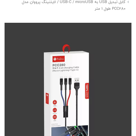
کابل تبدیل USB به USB-C / microUSB / لایتنینگ پرووان مدل
PCC280 طول 1 متر