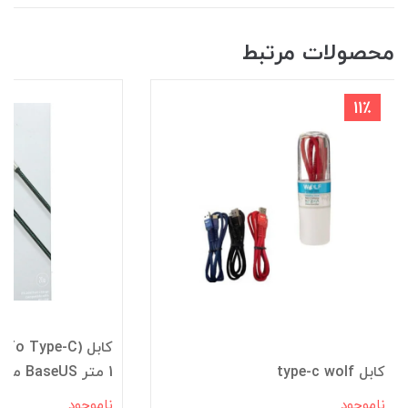
محصولات مرتبط
11٪
کابل type-c wolf
1 متر BaseUS مدل CATJK-C01
ناموجود
ناموجود