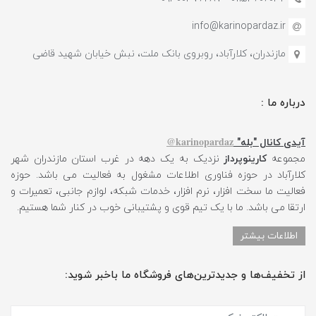
info@karinopardaz.ir
مازندران، کلارآباد، روبروی بانک ملت، نبش خیابان شهید قاضی
درباره ما :
karinopardaz@
آیدی کانال "بله"
مجموعه
کارینوپرداز
نزدیک به یک دهه در غرب استان مازندران شهر
کلارآباد در حوزه فناوری اطلاعات مشغول به فعالیت می باشد. حوزه
فعالیت ما سخت افزار، نرم افزار، خدمات شبکه، لوازم جانبی، تعمیرات و
ارتقا می باشد. ما با یک تیم قوی و پشتیبانی خوب در کنار شما هستیم.
اطلاعات بیشتر
از تخفیف‌ها و جدیدترین‌های فروشگاه ما باخبر شوید: