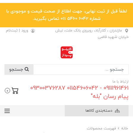
لطفاً قبل از ثبت نهایی، جهت اطلاع از صحت قیمت و موجودی با
شماره 6042 5460 011 تماس بگیرید.
مازندران ، کلارآباد، روبروی بانک ملت، نبش
ورود
|
ثبت‌نام
خیابان شهید قاضی
جستجو
ارتباط با ما
09111961461 - 01154606042 09300376287
0
پیام رسان "بله"
دسته‌بندی کالاها
خانه
فهرست محصولات