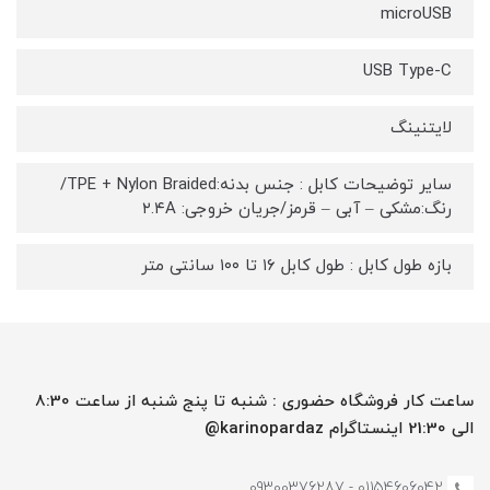
microUSB
USB Type-C
لایتنینگ
سایر توضیحات کابل : جنس بدنه:TPE + Nylon Braided/
رنگ:مشکی – آبی – قرمز/جریان خروجی: ۲.۴A
بازه طول کابل : طول کابل ۱۶ تا ۱۰۰ سانتی متر
ساعت کار فروشگاه حضوری : شنبه تا پنج شنبه از ساعت 8:30
الی 21:30 اینستاگرام karinopardaz@
01154606042 - 09300376287