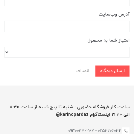
آدرس وب‌سایت
امتیاز شما به محصول
ارسال دیدگاه
انصراف
ساعت کار فروشگاه حضوری : شنبه تا پنج شنبه از ساعت 8:30
الی 21:30 اینستاگرام karinopardaz@
01154606042 - 09300376287