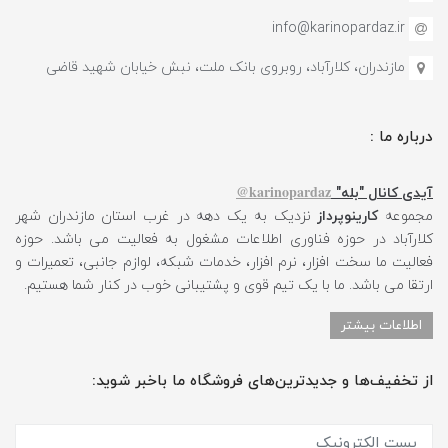
info@karinopardaz.ir
مازندران، کلارآباد، روبروی بانک ملت، نبش خیابان شهید قاضی
درباره ما :
karinopardaz@
آیدی کانال "بله"
مجموعه
کارینوپرداز
نزدیک به یک دهه در غرب استان مازندران شهر
کلارآباد در حوزه فناوری اطلاعات مشغول به فعالیت می باشد. حوزه
فعالیت ما سخت افزار، نرم افزار، خدمات شبکه، لوازم جانبی، تعمیرات و
ارتقا می باشد. ما با یک تیم قوی و پشتیبانی خوب در کنار شما هستیم.
اطلاعات بیشتر
از تخفیف‌ها و جدیدترین‌های فروشگاه ما باخبر شوید: