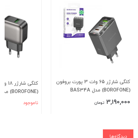
کلگی شارژر 65 وات 3 پورت بروفون
کلگی شار
(BOROFONE) مدل BAS34A
(BOROFONE) مدل BAS52A
3,190,000
ناموجود
تومان
دیدگاه‌ها