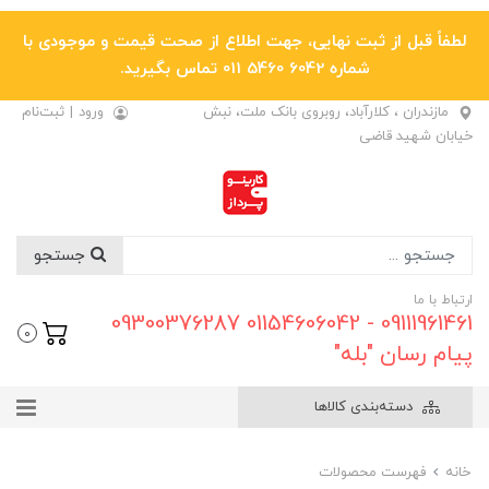
لطفاً قبل از ثبت نهایی، جهت اطلاع از صحت قیمت و موجودی با
شماره 6042 5460 011 تماس بگیرید.
مازندران ، کلارآباد، روبروی بانک ملت، نبش
ورود
|
ثبت‌نام
خیابان شهید قاضی
جستجو
ارتباط با ما
09111961461 - 01154606042 09300376287
0
پیام رسان "بله"
دسته‌بندی کالاها
خانه
فهرست محصولات