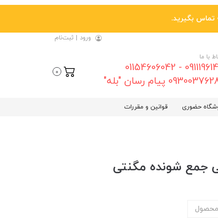
ورود
|
ثبت‌نام
اط با ما
09111961461 - 01154606042
0
0930037 پیام رسان "بله"
شگاه حضوری
قوانین و مقررات
محصول