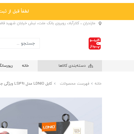
لطفاً قبل از ثبت نها
مازندران ، کلارآباد، روبروی بانک ملت، نبش خیابان شهید قا
دسته‌بندی کالاها
خانه
ریورسان
خانه
فهرست محصولات
کابل LDNIO مدل LS491 ویژگی جمع شونده مگنتی