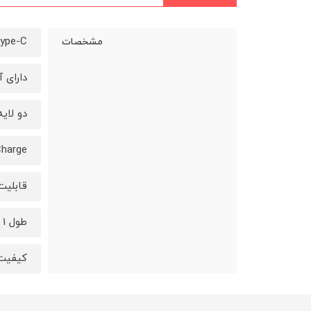
Type-C
مشخصات
دارای 
دو لای
Charge
قابلیت اتقال A
طول 1 متر
کیفیت