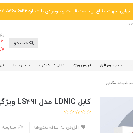
یی، جهت اطلاع از صحت قیمت و موجودی با شماره 6042 5460 011 تماس بگیرید.
ضی
ارتب
جستجو
6287
گ
نصب نرم افزار
فروش ویژه
کالای دست دوم
تماس با ما
فرو
کابل LDNIO مدل LS491 ویژگی جمع شونده مگنتی
افزودن به علاقه‌مندی‌ها
مقایسه 