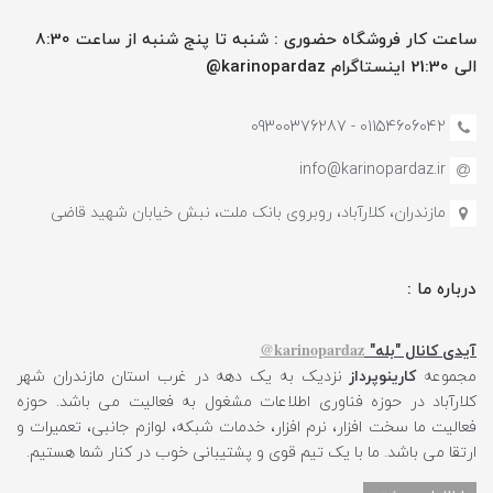
ساعت کار فروشگاه حضوری : شنبه تا پنج شنبه از ساعت 8:30
الی 21:30 اینستاگرام karinopardaz@
01154606042 - 09300376287
info@karinopardaz.ir
مازندران، کلارآباد، روبروی بانک ملت، نبش خیابان شهید قاضی
درباره ما :
karinopardaz@
آیدی کانال "بله"
مجموعه
کارینوپرداز
نزدیک به یک دهه در غرب استان مازندران شهر
کلارآباد در حوزه فناوری اطلاعات مشغول به فعالیت می باشد. حوزه
فعالیت ما سخت افزار، نرم افزار، خدمات شبکه، لوازم جانبی، تعمیرات و
ارتقا می باشد. ما با یک تیم قوی و پشتیبانی خوب در کنار شما هستیم.