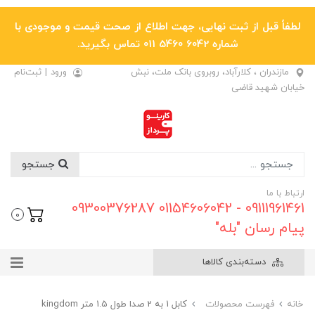
لطفاً قبل از ثبت نهایی، جهت اطلاع از صحت قیمت و موجودی با
شماره 6042 5460 011 تماس بگیرید.
مازندران ، کلارآباد، روبروی بانک ملت، نبش
ورود
|
ثبت‌نام
خیابان شهید قاضی
جستجو
ارتباط با ما
09111961461 - 01154606042 09300376287
0
پیام رسان "بله"
دسته‌بندی کالاها
خانه
فهرست محصولات
کابل 1 به 2 صدا طول 1.5 متر kingdom