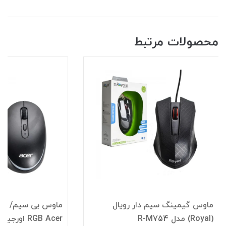
محصولات مرتبط
ماوس گیمینگ سیم دار رویال
(Royal) مدل R-M754
RGB Acer اورجینال مدل OMR222