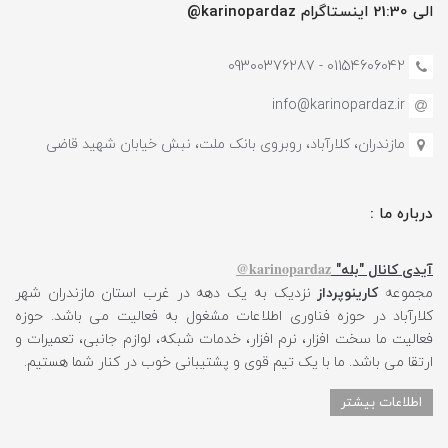
الی 21:30 اینستاگرام karinopardaz@
01154606042 - 09300376287
info@karinopardaz.ir
مازندران، کلارآباد، روبروی بانک ملت، نبش خیابان شهید قاضی
درباره ما :
karinopardaz@
آیدی کانال "بله"
مجموعه
کارینوپرداز
نزدیک به یک دهه در غرب استان مازندران شهر
کلارآباد در حوزه فناوری اطلاعات مشغول به فعالیت می باشد. حوزه
فعالیت ما سخت افزار، نرم افزار، خدمات شبکه، لوازم جانبی، تعمیرات و
ارتقا می باشد. ما با یک تیم قوی و پشتیبانی خوب در کنار شما هستیم.
اطلاعات بیشتر