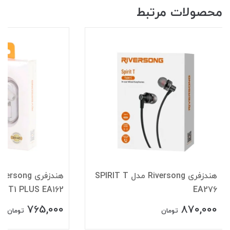
محصولات مرتبط
هندزفری Riversong مدل SPIRIT T
T1 PLUS EA162
EA276
765,000
870,000
تومان
تومان