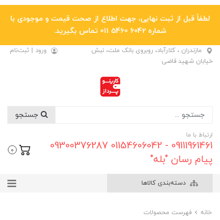
لطفاً قبل از ثبت نهایی، جهت اطلاع از صحت قیمت و موجودی با
شماره 6042 5460 011 تماس بگیرید.
مازندران ، کلارآباد، روبروی بانک ملت، نبش
ورود
|
ثبت‌نام
خیابان شهید قاضی
جستجو
ارتباط با ما
09111961461 - 01154606042 09300376287
0
پیام رسان "بله"
دسته‌بندی کالاها
خانه
فهرست محصولات