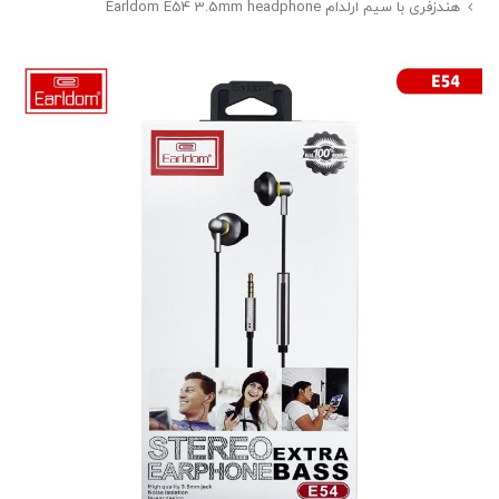
هندزفری با سیم ارلدام Earldom E54 3.5mm headphone