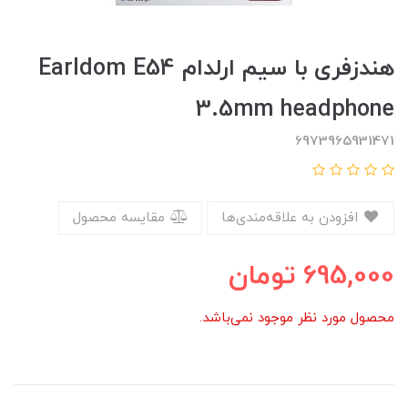
هندزفری با سیم ارلدام Earldom E54
3.5mm headphone
6973965931471
افزودن به علاقه‌مندی‌ها
مقایسه محصول
695,000
تومان
محصول مورد نظر موجود نمی‌باشد.