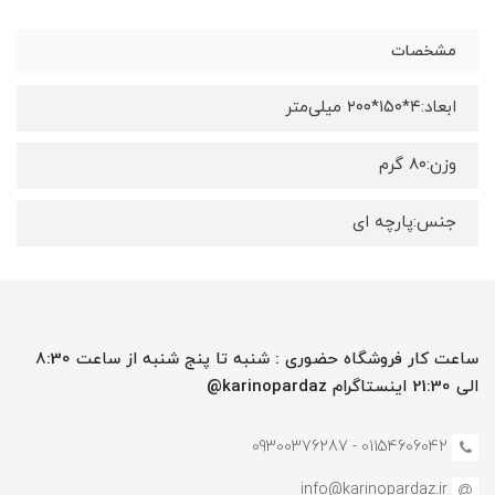
مشخصات
ابعاد:۴*۱۵۰*۲۰۰ میلی‌متر
وزن:۸۰ گرم
جنس:پارچه ای
ساعت کار فروشگاه حضوری : شنبه تا پنج شنبه از ساعت 8:30
الی 21:30 اینستاگرام karinopardaz@
01154606042 - 09300376287
info@karinopardaz.ir