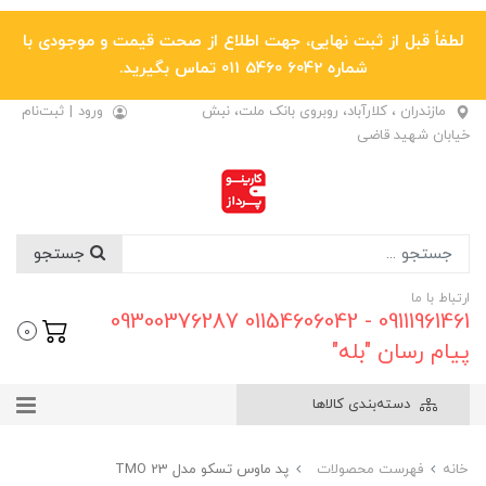
لطفاً قبل از ثبت نهایی، جهت اطلاع از صحت قیمت و موجودی با
شماره 6042 5460 011 تماس بگیرید.
مازندران ، کلارآباد، روبروی بانک ملت، نبش
ورود
|
ثبت‌نام
خیابان شهید قاضی
جستجو
ارتباط با ما
09111961461 - 01154606042 09300376287
0
پیام رسان "بله"
دسته‌بندی کالاها
خانه
فهرست محصولات
پد ماوس تسکو مدل TMO 23