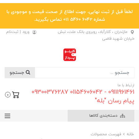
لطفاً قبل از ثبت نهایی، جهت اطلاع از صحت قیمت و موجودی با
شماره 6042 5460 011 تماس بگیرید.
مازندران ، کلارآباد، روبروی بانک ملت، نبش
ورود
|
ثبت‌نام
خیابان شهید قاضی
جستجو
ارتباط با ما
09111961461 - 01154606042 09300376287
0
پیام رسان "بله"
دسته‌بندی کالاها
خانه
فهرست محصولات