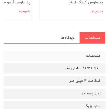
پد ماوس کینگ استار
پد ماوس آرمو مدل -200
ناموجود
ناموجود
مشخصات
دیدگاه‌ها
مشخصات
ابعاد 30*80 سانتی متر
ضخامت 3 میلی متر
زیره چسبنده
سایز بزرگ