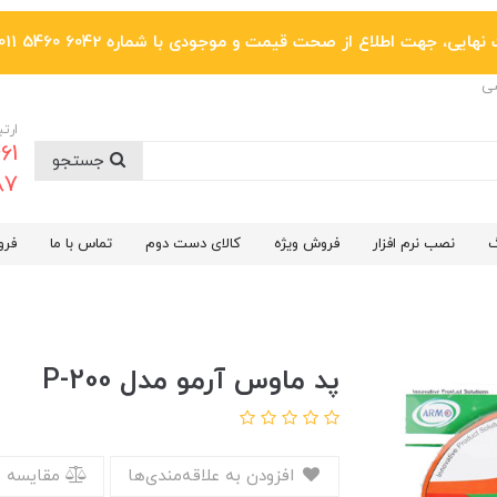
یی، جهت اطلاع از صحت قیمت و موجودی با شماره 6042 5460 011 تماس بگیرید.
ضی
ارتب
جستجو
6287
گ
نصب نرم افزار
فروش ویژه
کالای دست دوم
تماس با ما
فرو
پد ماوس آرمو مدل P-200
افزودن به علاقه‌مندی‌ها
مقایسه 