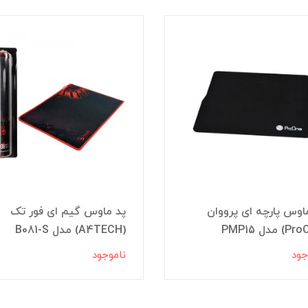
اوس پارچه ای پرووان
پد ماوس گیم ای فور تک
(A4TECH) مدل B081-S
جود
ناموجود