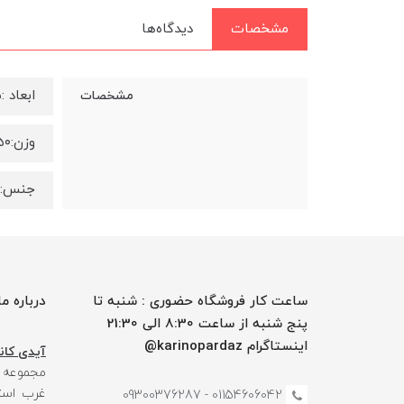
مشخصات
دیدگاه‌ها
ابعاد :۲۱۰x۲۶۰x۵ میلی‌متر
مشخصات
وزن:۵۰ گرم
جنس:پا
ساعت کار فروشگاه حضوری : شنبه تا
درباره ما
پنج شنبه از ساعت 8:30 الی 21:30
اینستاگرام karinopardaz@
آیدی کانا
مجموعه
غرب استا
01154606042 - 09300376287