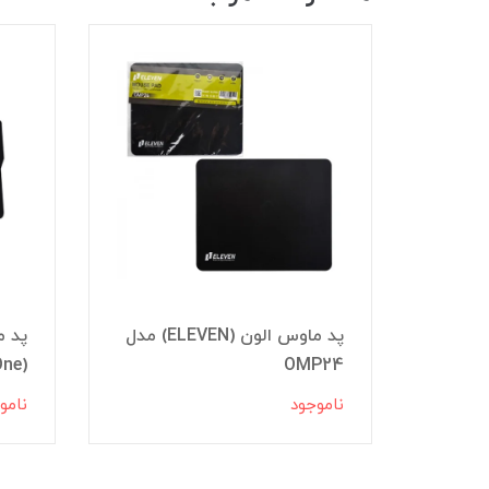
وس رپو (RAPOO) مدل
پد ماوس الون (ELEVEN) مدل
پد م
OMP24
(ProOne) مدل PMP15
ناموجود
نامو