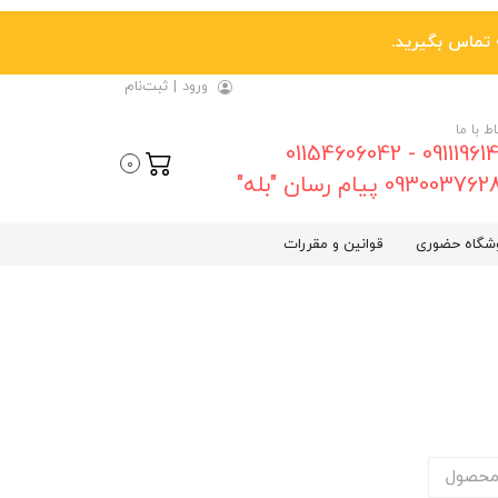
ورود
|
ثبت‌نام
اط با ما
09111961461 - 01154606042
0
0930037 پیام رسان "بله"
شگاه حضوری
قوانین و مقررات
محصول