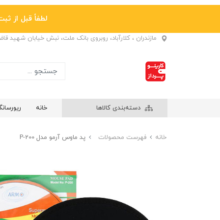
لطفاً قبل از ثبت نها
مازندران ، کلارآباد، روبروی بانک ملت، نبش خیابان شهید قا
دسته‌بندی کالاها
خانه
ریورسان
خانه
فهرست محصولات
پد ماوس آرمو مدل P-200