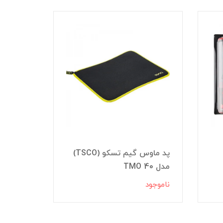
پد ماوس گیم تسکو (TSCO)
مدل TMO 40
پد ماوس
ناموجود
ناموجود