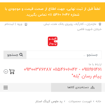
لطفاً قبل از ثبت نهایی، جهت اطلاع از صحت قیمت و موجودی با
شماره 6042 5460 011 تماس بگیرید.
مازندران ، کلارآباد، روبروی بانک ملت، نبش
ورود
|
ثبت‌نام
خیابان شهید قاضی
جستجو
ارتباط با ما
09111961461 - 01154606042 09300376287
0
پیام رسان "بله"
دسته‌بندی کالاها
خانه
فهرست محصولات
پد ماوس کینگ استار