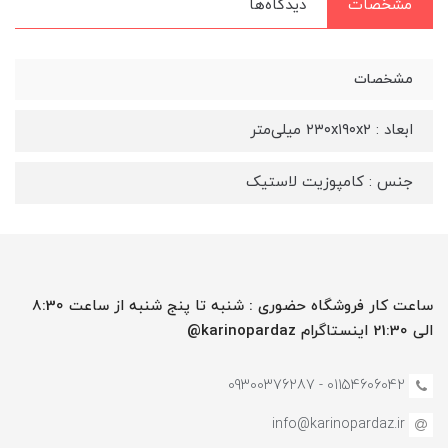
مشخصات
دیدگاه‌ها
مشخصات
ابعاد : ۲۳۰x۱۹۰x۲ میلی‌متر
جنس : کامپوزیت لاستیک
ساعت کار فروشگاه حضوری : شنبه تا پنج شنبه از ساعت 8:30
الی 21:30 اینستاگرام karinopardaz@
01154606042 - 09300376287
info@karinopardaz.ir