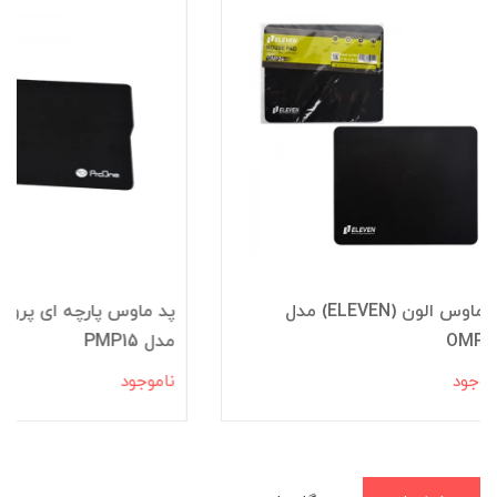
پد ماوس پارچه ای پرووان (ProOne)
پد ماوس گیم ای ف
مدل PMP15
(A4TECH) مدل B081-S
ناموجود
ناموجود