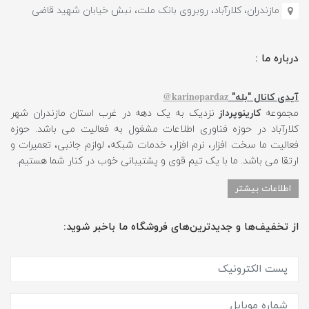
مازندران، کلارآباد، روبروی بانک ملت، نبش خیابان شهید قاضی
درباره ما :
karinopardaz@
آیدی کانال "بله"
مجموعه
کارینوپرداز
نزدیک به یک دهه در غرب استان مازندران شهر
کلارآباد در حوزه فناوری اطلاعات مشغول به فعالیت می باشد. حوزه
فعالیت ما سخت افزار، نرم افزار، خدمات شبکه، لوازم جانبی، تعمیرات و
ارتقا می باشد. ما با یک تیم قوی و پشتیبانی خوب در کنار شما هستیم.
اطلاعات بیشتر
از تخفیف‌ها و جدیدترین‌های فروشگاه ما باخبر شوید: