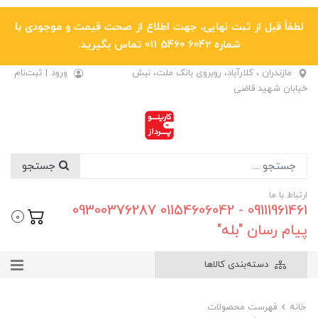
لطفاً قبل از ثبت نهایی، جهت اطلاع از صحت قیمت و موجودی با
شماره 6042 5460 011 تماس بگیرید.
مازندران ، کلارآباد، روبروی بانک ملت، نبش
ورود
|
ثبت‌نام
خیابان شهید قاضی
جستجو
ارتباط با ما
09111961461 - 01154606042 09300376287
0
پیام رسان "بله"
دسته‌بندی کالاها
خانه
فهرست محصولات