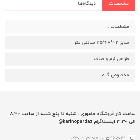
مشخصات
دیدگاه‌ها
مشخصات :
سایز 0.2*28*35 سانتی متر
طراحی نرم و صاف
مخصوص گیم
ساعت کار فروشگاه حضوری : شنبه تا پنج شنبه از ساعت 8:30
الی 21:30 اینستاگرام karinopardaz@
01154606042 - 09300376287