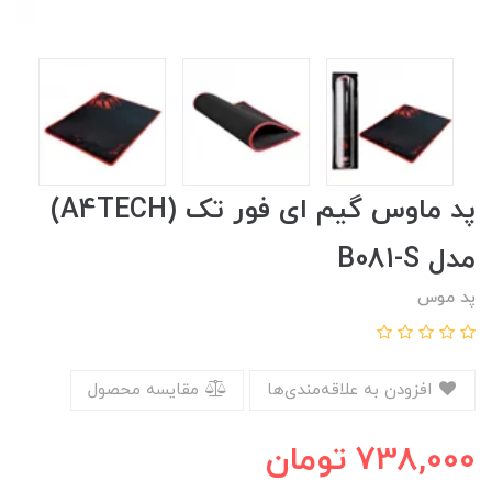
پد ماوس گیم ای فور تک (A4TECH)
مدل B081-S
پد موس
افزودن به علاقه‌مندی‌ها
مقایسه محصول
738,000
تومان