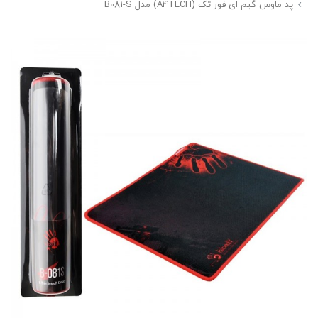
پد ماوس گیم ای فور تک (A4TECH) مدل B081-S