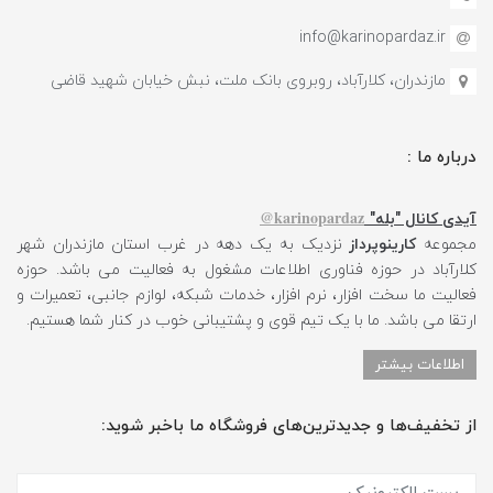
info@karinopardaz.ir
مازندران، کلارآباد، روبروی بانک ملت، نبش خیابان شهید قاضی
درباره ما :
karinopardaz@
آیدی کانال "بله"
مجموعه
کارینوپرداز
نزدیک به یک دهه در غرب استان مازندران شهر
کلارآباد در حوزه فناوری اطلاعات مشغول به فعالیت می باشد. حوزه
فعالیت ما سخت افزار، نرم افزار، خدمات شبکه، لوازم جانبی، تعمیرات و
ارتقا می باشد. ما با یک تیم قوی و پشتیبانی خوب در کنار شما هستیم.
اطلاعات بیشتر
از تخفیف‌ها و جدیدترین‌های فروشگاه ما باخبر شوید: