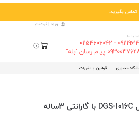
ورود
|
ثبت‌نام
اط با ما
09111961461 - 01154606042
0
0930037 پیام رسان "بله"
شگاه حضوری
قوانین و مقررات
سوییچ 16 پورت دی-لینک مدل DGS-1016C با گارانتی 3ساله