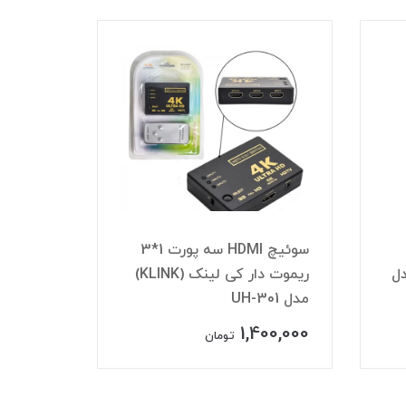
ت 1*3
ریموت دار کی لینک (KLINK)
اکستندر HDMI طول 60 متری
مدل HDTV-60M
4UK
60,000
2,860,000
تومان