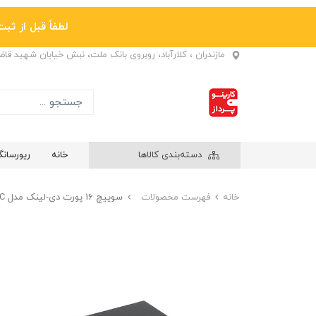
لطفاً قبل از ثبت نها
مازندران ، کلارآباد، روبروی بانک ملت، نبش خیابان شهید قا
دسته‌بندی کالاها
خانه
ریورسان
خانه
فهرست محصولات
سوییچ 16 پورت دی-لینک مدل DGS-1016C با گارانتی 3ساله آونگ