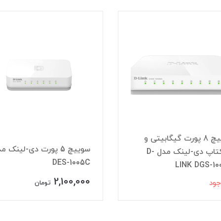
سوئیچ HDMI سه پور
سوییچ 5 پورت دی-لینک مدل
DES-10
مدل UH-301
1,400,000
2,100
تومان
تومان