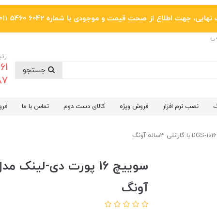
یی، جهت اطلاع از صحت قیمت و موجودی با شماره 6042 5460 011 تماس بگیرید.
ضی
ارتب
جستجو
6287
گ
نصب نرم افزار
فروش ویژه
کالای دست دوم
تماس با ما
فرو
آونگ