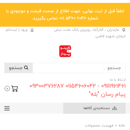
لطفاً قبل از ثبت نهایی، جهت اطلاع از صحت قیمت و موجودی با
شماره 6042 5460 011 تماس بگیرید.
مازندران ، کلارآباد، روبروی بانک ملت، نبش
ورود
|
ثبت‌نام
خیابان شهید قاضی
جستجو
ارتباط با ما
09111961461 - 01154606042 09300376287
0
پیام رسان "بله"
دسته‌بندی کالاها
خانه
فهرست محصولات