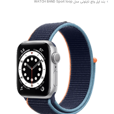
بند اپل واچ نایلونی مدل WATCH BAND Sport loop