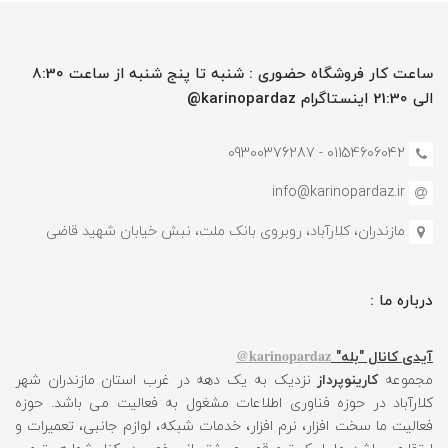
ساعت کار فروشگاه حضوری : شنبه تا پنج شنبه از ساعت 8:30
الی 21:30 اینستاگرام karinopardaz@
01154606042 - 09300376287
info@karinopardaz.ir
مازندران، کلارآباد، روبروی بانک ملت، نبش خیابان شهید قاضی
درباره ما :
karinopardaz@
آیدی کانال "بله"
مجموعه
کارینوپرداز
نزدیک به یک دهه در غرب استان مازندران شهر
کلارآباد در حوزه فناوری اطلاعات مشغول به فعالیت می باشد. حوزه
فعالیت ما سخت افزار، نرم افزار، خدمات شبکه، لوازم جانبی، تعمیرات و