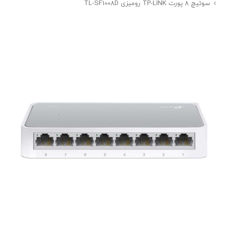
سوئیچ 8 پورت TP-LINK رومیزی TL-SF1008D