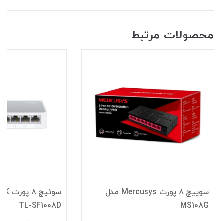
محصولات مرتبط
سوییچ 8 پورت Mercusys مدل
TL-SF1008D
MS108G