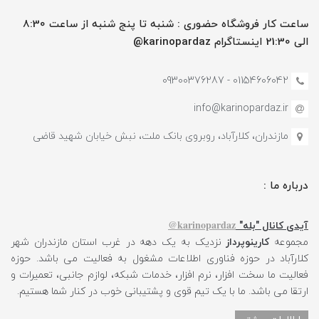
ساعت کار فروشگاه حضوری : شنبه تا پنج شنبه از ساعت 8:30
الی 21:30 اینستاگرام karinopardaz@
01154606042 - 09300376287
info@karinopardaz.ir
مازندران، کلارآباد، روبروی بانک ملت، نبش خیابان شهید قاضی
درباره ما :
karinopardaz@
آیدی کانال "بله"
مجموعه
کارینوپرداز
نزدیک به یک دهه در غرب استان مازندران شهر
کلارآباد در حوزه فناوری اطلاعات مشغول به فعالیت می باشد. حوزه
فعالیت ما سخت افزار، نرم افزار، خدمات شبکه، لوازم جانبی، تعمیرات و
ارتقا می باشد. ما با یک تیم قوی و پشتیبانی خوب در کنار شما هستیم.