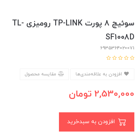
سوئیچ 8 پورت TP-LINK رومیزی TL-
SF1008D
6935364020071
افزودن به علاقه‌مندی‌ها
مقایسه محصول
2,530,000
تومان
افزودن به سبدخرید