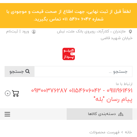
لطفاً قبل از ثبت نهایی، جهت اطلاع از صحت قیمت و موجودی با
شماره 6042 5460 011 تماس بگیرید.
مازندران ، کلارآباد، روبروی بانک ملت، نبش
ورود
|
ثبت‌نام
خیابان شهید قاضی
جستجو
ارتباط با ما
09111961461 - 01154606042 09300376287
0
پیام رسان "بله"
دسته‌بندی کالاها
خانه
فهرست محصولات