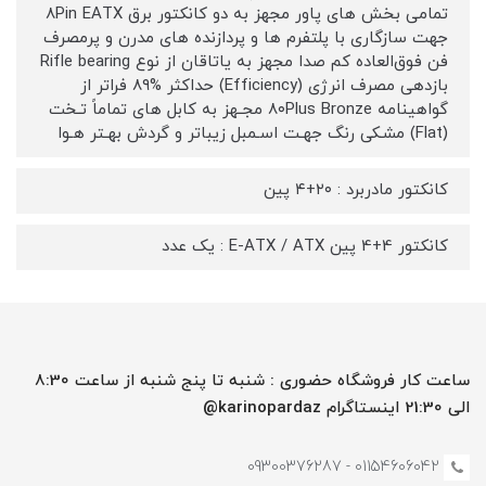
تمامی بخش های پاور مجهز به دو کانکتور برق ۸Pin EATX
جهت سازگاری با پلتفرم ها و پردازنده های مدرن و پرمصرف
فن فوق‌العاده کم صدا مجهز به یاتاقان از نوع Rifle bearing
بازدهی مصرف انرژی (Efficiency) حداکثر %۸۹ فراتر از
گواهینامه ۸۰Plus Bronze مجـهز به کابل های تماماً تـخت
(Flat) مشـکی رنگ جهـت اسـمبل زیباتر و گردش بهـتر هـوا
کانکتور مادربرد : ۲۰+۴ پین
کانکتور 4+4 پین E-ATX / ATX : یک عدد
ساعت کار فروشگاه حضوری : شنبه تا پنج شنبه از ساعت 8:30
الی 21:30 اینستاگرام karinopardaz@
01154606042 - 09300376287