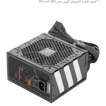
*منبع تغذیه کامپیوتر گرین مدل GP800A-GED