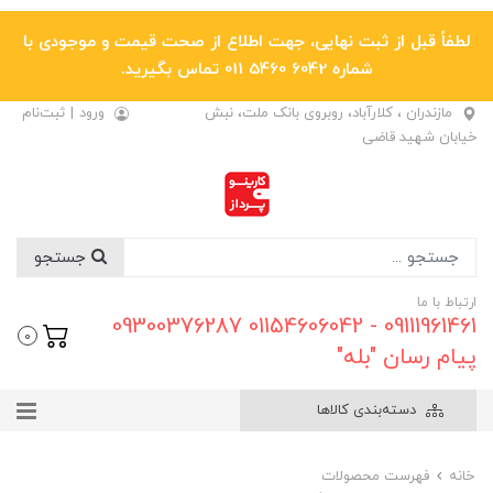
لطفاً قبل از ثبت نهایی، جهت اطلاع از صحت قیمت و موجودی با
شماره 6042 5460 011 تماس بگیرید.
مازندران ، کلارآباد، روبروی بانک ملت، نبش
ورود
|
ثبت‌نام
خیابان شهید قاضی
جستجو
ارتباط با ما
09111961461 - 01154606042 09300376287
0
پیام رسان "بله"
دسته‌بندی کالاها
خانه
فهرست محصولات