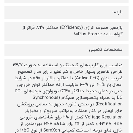
بازده :
بازدهی مصرف انرژی (Efficiency) حداکثر %۸۹ فراتر از
گواهینامه ۸۰Plus Bronze
مشخصات تکمیلی :
مناسب برای کاربردهای گیمینگ و استفاده به صورت ۲۴/۷
طراحی ظاهری بسیار خاص و کم نظیر دارای مدار تصحیح
ضریب توان (Active PFC) با عملکرد بالاتر از ۰.۹۰ در شرایط
اعمال بار %۲۰ الی %۱۰۰ قابلیت ارائه حداکثر توان خروجی
حتی در دمای محیط حداکثر ۴۰°C توپولوژی مبدل‌های DC-
DC به همراه یک‌سوسازی هم‌گام (Synchronous
Rectification) در بخش ثانویه مجهز به تمامی پروتکشن
های ایمنی در کنار عملکرد به‌مراتب سریع‌تر و دقیق‌تر
Voltage Regulation کمتر از %۲ برای شاخه‌های خروجی
۳.۳V, +۵V+ و کمتر از %۱ برای شاخه ۱۲V+ بهره‌مندی از
خازن‌ های درجه ۱ ساخت کمپانی SamXon از نوع ۱۰۵C در