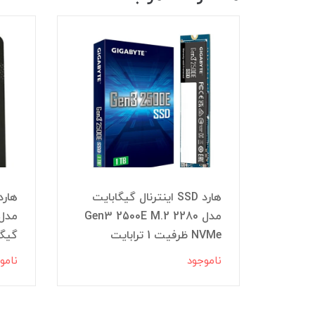
هارد SSD اینترنال گیگابایت
SPATIUM S270 ظرفیت 240
مدل Gen3 2500E M.2 2280
NVMe ظرفیت 1 ترابایت
گیگا
ناموجود
نامو