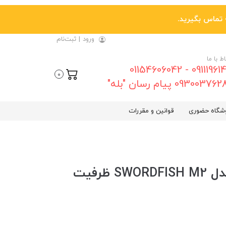
ورود
|
ثبت‌نام
اط با ما
09111961461 - 01154606042
0
0930037 پیام رسان "بله"
شگاه حضوری
قوانین و مقررات
*هارد SSD اینترنال ADATA مدل SWORDFISH M2 ظرفیت