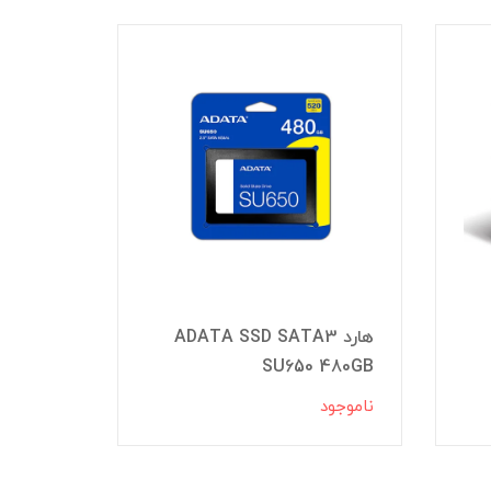
هارد ADATA SSD SATA3
هار
 512GB
SU650 480GB
ناموجود
ناموجود