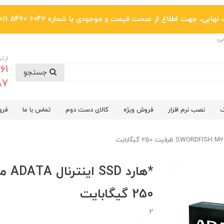
یی، جهت اطلاع از صحت قیمت و موجودی با شماره 6042 5460 011 تماس بگیرید.
ضی
ارتب
جستجو
6287
گ
نصب نرم افزار
فروش ویژه
کالای دست دوم
تماس با ما
فرو
250 گیگابایت
2