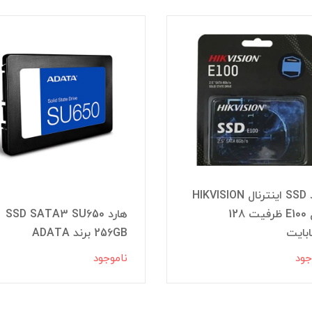
هارد SSD اینترنال HIKVISION
مدل E100 ظرفیت 128
هارد SSD SATA3 SU650
بایت
256GB برند ADATA
جود
ناموجود