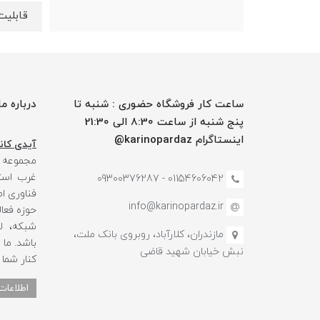
قابلیت
ساعت کار فروشگاه حضوری : شنبه تا
درباره ما
پنج شنبه از ساعت 8:30 الی 21:30
اینستاگرام karinopardaz@
آیدی کانا
مجموعه
غرب استا
01154606042 - 09300376287
فناوری ا
info@karinopardaz.ir
حوزه فعال
شبکه، لو
مازندران، کلارآباد، روبروی بانک ملت،
باشد. ما
نبش خیابان شهید قاضی
کنار شما
اطلاعات