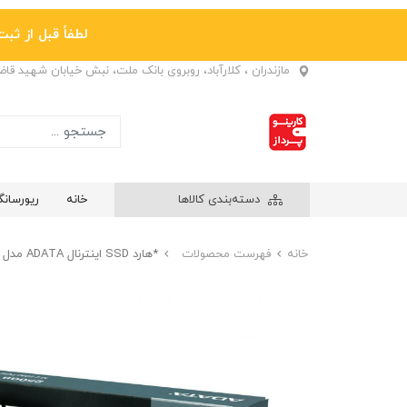
لطفاً قبل از ثبت نها
مازندران ، کلارآباد، روبروی بانک ملت، نبش خیابان شهید قا
دسته‌بندی کالاها
خانه
ریورسان
خانه
فهرست محصولات
*هارد SSD اینترنال ADATA مدل SWORDFISH M2 ظرفیت 250 گیگابایت