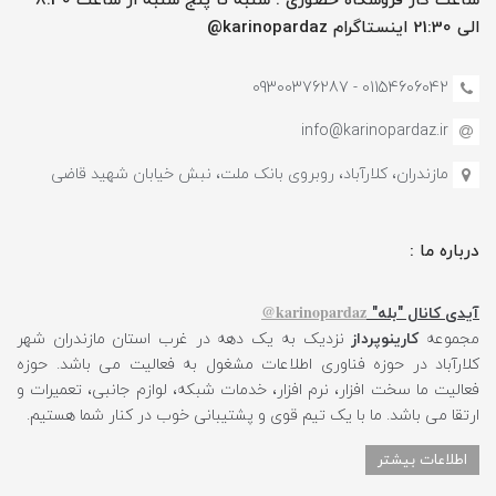
ساعت کار فروشگاه حضوری : شنبه تا پنج شنبه از ساعت 8:30
الی 21:30 اینستاگرام karinopardaz@
01154606042 - 09300376287
info@karinopardaz.ir
مازندران، کلارآباد، روبروی بانک ملت، نبش خیابان شهید قاضی
درباره ما :
karinopardaz@
آیدی کانال "بله"
مجموعه
کارینوپرداز
نزدیک به یک دهه در غرب استان مازندران شهر
کلارآباد در حوزه فناوری اطلاعات مشغول به فعالیت می باشد. حوزه
فعالیت ما سخت افزار، نرم افزار، خدمات شبکه، لوازم جانبی، تعمیرات و
ارتقا می باشد. ما با یک تیم قوی و پشتیبانی خوب در کنار شما هستیم.
اطلاعات بیشتر