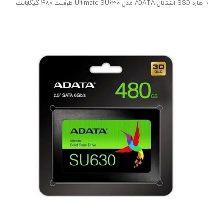
هارد SSD اینترنال ADATA مدل Ultimate SU630 ظرفیت 480 گیگابایت