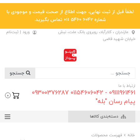
لطفاً قبل از ثبت نهایی، جهت اطلاع از صحت قیمت و موجودی با
شماره 6042 5460 011 تماس بگیرید.
مازندران ، کلارآباد، روبروی بانک ملت، نبش
ورود
|
ثبت‌نام
خیابان شهید قاضی
جستجو
ارتباط با ما
09111961461 - 01154606042 09300376287
0
پیام رسان "بله"
دسته‌بندی کالاها
خانه
فهرست محصولات