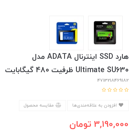
هارد SSD اینترنال ADATA مدل
Ultimate SU630 ظرفیت 480 گیگابایت
4713218469182
افزودن به علاقه‌مندی‌ها
مقایسه محصول
3,190,000
تومان