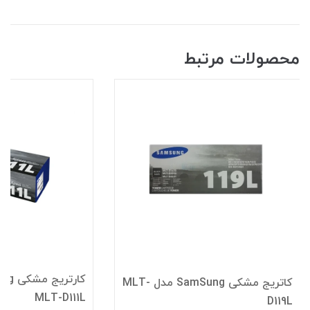
محصولات مرتبط
کاتریج مشکی SamSung مدل MLT-
MLT-D111L
D119L