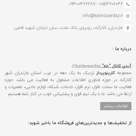
01154606042 - 09300376287
info@karinopardaz.ir
مازندران، کلارآباد، روبروی بانک ملت، نبش خیابان شهید قاضی
درباره ما :
karinopardaz@
آیدی کانال "بله"
مجموعه
کارینوپرداز
نزدیک به یک دهه در غرب استان مازندران شهر
کلارآباد در حوزه فناوری اطلاعات مشغول به فعالیت می باشد. حوزه
فعالیت ما سخت افزار، نرم افزار، خدمات شبکه، لوازم جانبی، تعمیرات و
ارتقا می باشد. ما با یک تیم قوی و پشتیبانی خوب در کنار شما هستیم.
اطلاعات بیشتر
از تخفیف‌ها و جدیدترین‌های فروشگاه ما باخبر شوید: