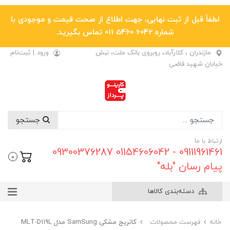
لطفاً قبل از ثبت نهایی، جهت اطلاع از صحت قیمت و موجودی با
شماره 6042 5460 011 تماس بگیرید.
مازندران ، کلارآباد، روبروی بانک ملت، نبش
ورود
|
ثبت‌نام
خیابان شهید قاضی
جستجو
ارتباط با ما
09111961461 - 01154606042 09300376287
0
پیام رسان "بله"
دسته‌بندی کالاها
خانه
فهرست محصولات
کاتریج مشکی SamSung مدل MLT-D119L