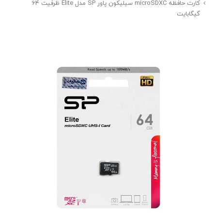
کارت حافظه microSDXC سیلیکون پاور SP مدل Elite ظرفیت 64
گیگابایت