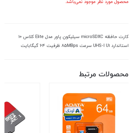
محصول مورد نظر موجود نمی‌باشد.
کارت حافظه microSDXC سیلیکون پاور مدل Elite کلاس 10
استاندارد UHS-I U1 سرعت 85MBps ظرفیت 64 گیگابایت
محصولات مرتبط