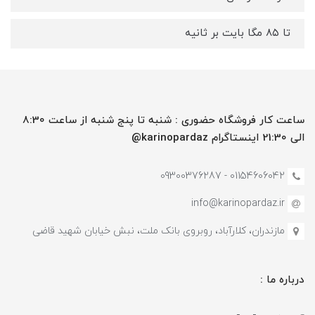
تا ۸۵ مگا بایت بر ثانیه
ساعت کار فروشگاه حضوری : شنبه تا پنج شنبه از ساعت 8:30
الی 21:30 اینستاگرام karinopardaz@
01154606042 - 09300376287
info@karinopardaz.ir
مازندران، کلارآباد، روبروی بانک ملت، نبش خیابان شهید قاضی
درباره ما :