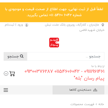
لطفاً قبل از ثبت نهایی، جهت اطلاع از صحت قیمت و موجودی با
شماره 6042 5460 011 تماس بگیرید.
مازندران ، کلارآباد، روبروی بانک ملت، نبش
ورود
|
ثبت‌نام
خیابان شهید قاضی
جستجو
ارتباط با ما
09111961461 - 01154606042 09300376287
0
پیام رسان "بله"
دسته‌بندی کالاها
خانه
فهرست محصولات