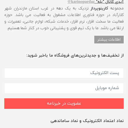
karinopardaz@
آیدی کانال "بله"
مجموعه
کارینوپرداز
نزدیک به یک دهه در غرب استان مازندران شهر
کلارآباد در حوزه فناوری اطلاعات مشغول به فعالیت می باشد. حوزه
فعالیت ما سخت افزار، نرم افزار، خدمات شبکه، لوازم جانبی، تعمیرات و
ارتقا می باشد. ما با یک تیم قوی و پشتیبانی خوب در کنار شما هستیم.
اطلاعات بیشتر
از تخفیف‌ها و جدیدترین‌های فروشگاه ما باخبر شوید:
عضویت در خبرنامه
نماد اعتماد الکترونیک و نماد ساماندهی