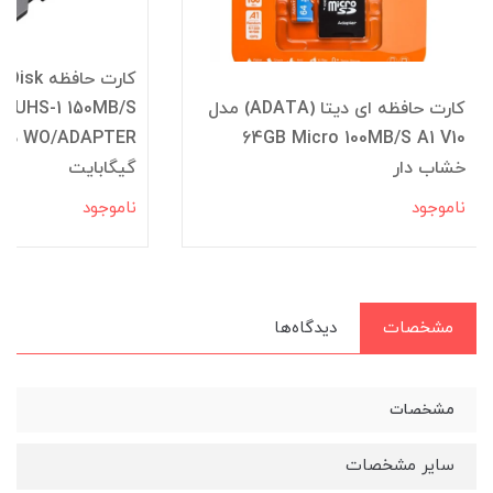
کارت حافظه ای دیتا (ADATA) مدل
10 UHS-1 150MB/S
64GB Micro 100MB/S A1 V10
خشاب دار
گیگابایت
ناموجود
ناموجود
مشخصات
دیدگاه‌ها
مشخصات
سایر مشخصات