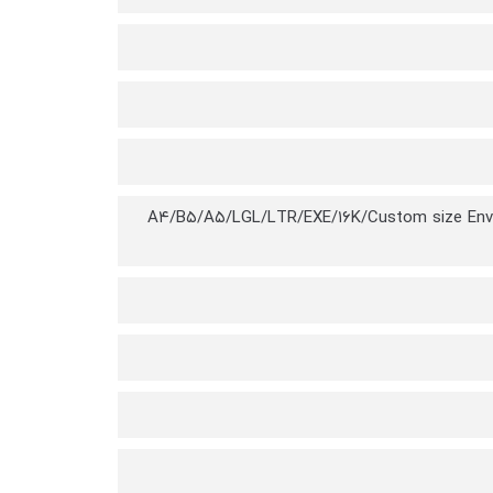
A۴/B۵/A۵/LGL/LTR/EXE/۱۶K/Custom size Env.