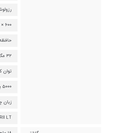
رزولو
۶۰۰ × ۶۰۰ dpi
حافظه 
۳۲ مگابایت
توان ک
۵۰۰۰ برگ
زبان 
RII LT