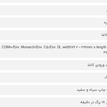
ه
اغذ
 COM۱۰/Env. Monarch/Env. C۵/Env. DL width۷۶.۲～۲۱۶mm x lengt
۳
ورودی کاغذ
چاپ سیاه و سفید
قیقه