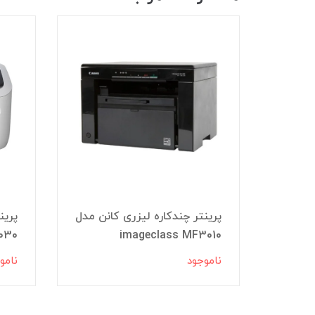
پرینتر چندکاره لیزری کانن مدل
پرین
030
imageclass MF3010
ناموجود
نامو