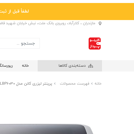
لطفاً قبل از ثبت نها
مازندران ، کلارآباد، روبروی بانک ملت، نبش خیابان شهید قا
دسته‌بندی کالاها
خانه
ریورسان
خانه
فهرست محصولات
پرینتر لیزری کانن مدل imageCLASS LBP6030