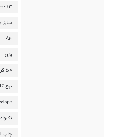
۰-۱۶۳ g/m۲
سایز 
A۴
وزن
۵.۰ گرم
نوع کا
velope
تکنولو
چاپ ل