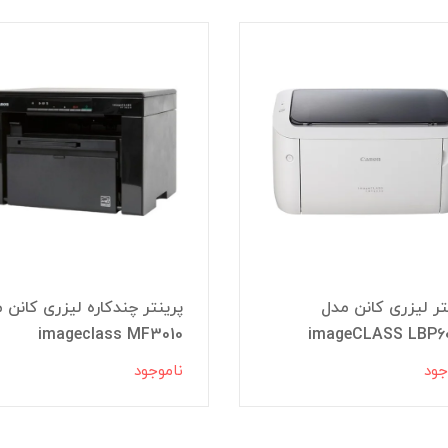
تر لیزری کانن مدل
پرینتر چندکاره لیزری کانن 
imageclass MF3010
imageCLASS LBP6
جود
ناموجود