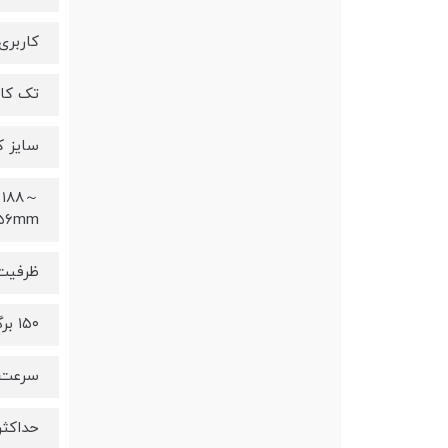
کاربری
تک کار
سایز ک
h ۱۸۸～
۵۶mm
ظرفیت 
۱۵۰ برگ
سرعت 
حداکثر ۱۸ برگ در د