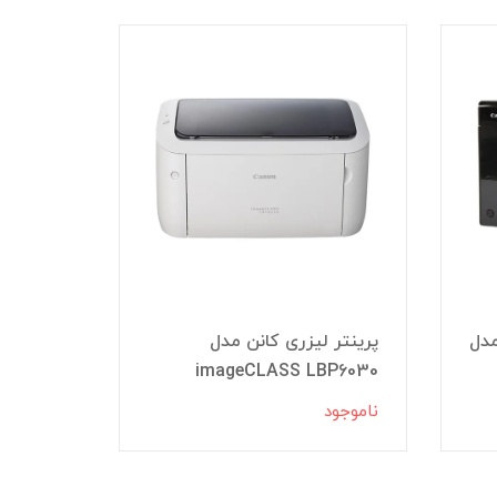
مدل
پرینتر لیزری کانن مدل
پرینتر چ
MF3010
imageCLASS LBP6030
ناموجود
ناموجود