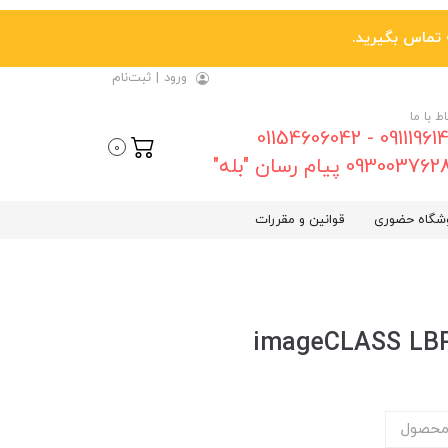
ورود
|
ثبت‌نام
اط با ما
09111961461 - 01154606042
0
0930037 پیام رسان "بله"
شگاه حضوری
قوانین و مقررات
محصول