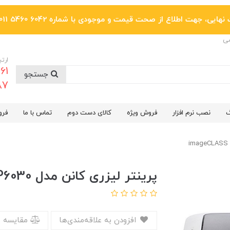
یی، جهت اطلاع از صحت قیمت و موجودی با شماره 6042 5460 011 تماس بگیرید.
ضی
ارتب
جستجو
6287
گ
نصب نرم افزار
فروش ویژه
کالای دست دوم
تماس با ما
فرو
پرینتر لیزری کانن مدل imageCLASS LBP6030
افزودن به علاقه‌مندی‌ها
مقایسه 