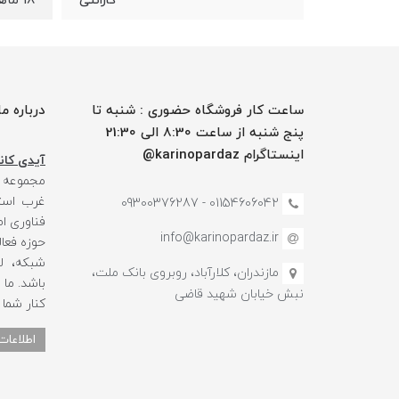
18 ماهه شیلد سرویس
گارانتی
ساعت کار فروشگاه حضوری : شنبه تا
درباره ما
پنج شنبه از ساعت 8:30 الی 21:30
اینستاگرام karinopardaz@
آیدی کانا
مجموعه
غرب استا
01154606042 - 09300376287
فناوری ا
info@karinopardaz.ir
حوزه فعال
شبکه، لو
مازندران، کلارآباد، روبروی بانک ملت،
باشد. ما
نبش خیابان شهید قاضی
کنار شما
اطلاعات