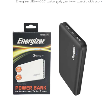
پاور بانک باظرفیت 10000 میلی‌آمپر ساعت Energizer UE10025QC