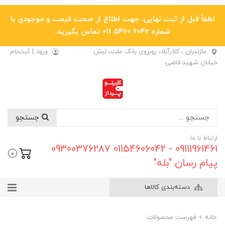
لطفاً قبل از ثبت نهایی، جهت اطلاع از صحت قیمت و موجودی با
شماره 6042 5460 011 تماس بگیرید.
مازندران ، کلارآباد، روبروی بانک ملت، نبش
ورود
|
ثبت‌نام
خیابان شهید قاضی
جستجو
ارتباط با ما
09111961461 - 01154606042 09300376287
0
پیام رسان "بله"
دسته‌بندی کالاها
خانه
فهرست محصولات