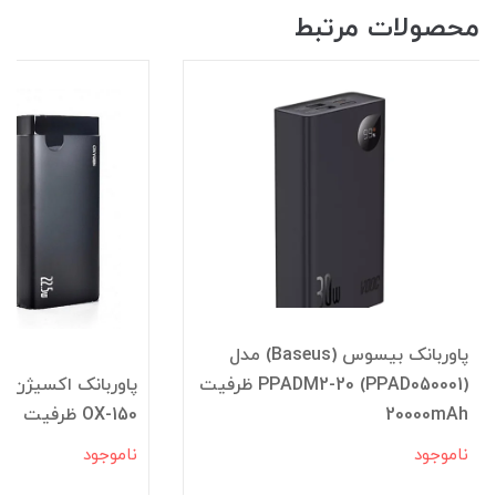
محصولات مرتبط
پاوربانک بیسوس (Baseus) مدل
PPADM2-20 (PPAD050001) ظرفیت
20000mAh
OX-150 ظرفیت 20000mAh
ناموجود
ناموجود