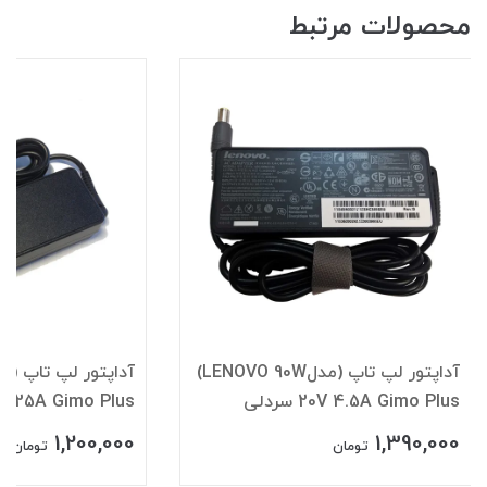
محصولات مرتبط
آداپتور لپ تاپ (مدلLENOVO 90W)
20V 4.5A Gimo Plus سردلی
20V/3.25A Gimo Plus 
1,200,000
1,390,000
تومان
تومان