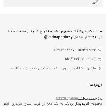
کپی
ساعت کار فروشگاه حضوری : شنبه تا پنج شنبه از ساعت 8:30
الی 21:30 اینستاگرام karinopardaz@
01154606042 - 09300376287
info@karinopardaz.ir
مازندران، کلارآباد، روبروی بانک ملت، نبش خیابان شهید قاضی
درباره ما :
karinopardaz@
آیدی کانال "بله"
مجموعه
کارینوپرداز
نزدیک به یک دهه در غرب استان مازندران شهر