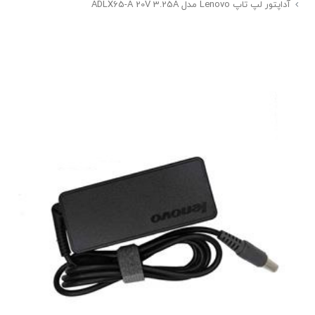
آداپتور لپ تاپ Lenovo مدل ADLX65-A 20V 3.25A