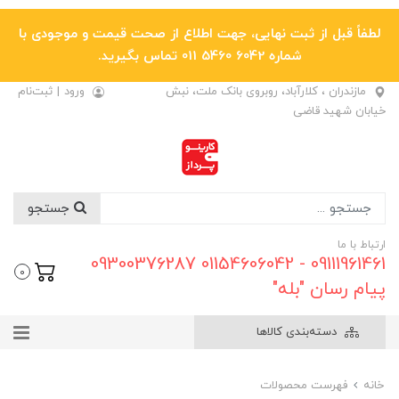
لطفاً قبل از ثبت نهایی، جهت اطلاع از صحت قیمت و موجودی با
شماره 6042 5460 011 تماس بگیرید.
مازندران ، کلارآباد، روبروی بانک ملت، نبش
ورود
|
ثبت‌نام
خیابان شهید قاضی
جستجو
ارتباط با ما
09111961461 - 01154606042 09300376287
0
پیام رسان "بله"
دسته‌بندی کالاها
خانه
فهرست محصولات