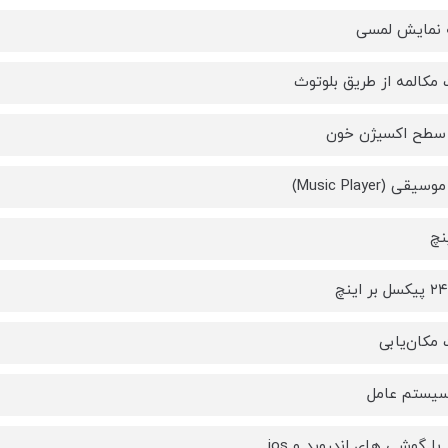
نمایش لمسی
 مکالمه از طریق بلوتوث
 سطح اکسیژن خون
قی (Music Player)
ر اینچ
 مکان‌یابی
سیستم عامل
با گوشی های اندروید و ios