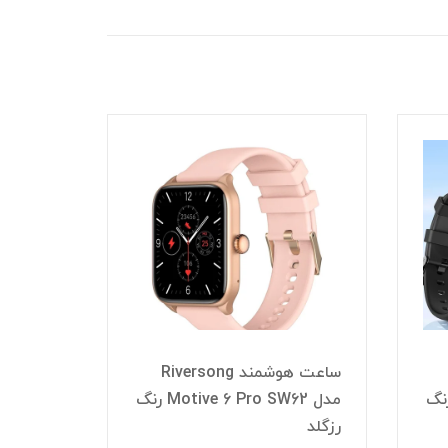
مدل
Motive 6 Pro SW رنگ
ساعت هوشمند Riversong
رنگ مش
مدل Motive 8C SW801