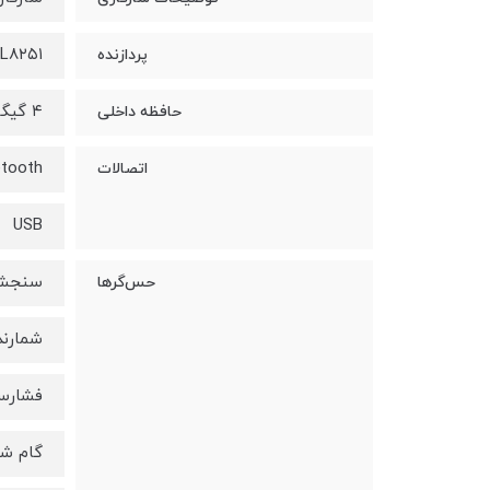
L۸۲۵۱
پردازنده
۴ گیگابایت
حافظه داخلی
etooth
اتصالات
USB
سنجش 
حس‌گرها
شمارنده ض
فشارسنج (er
گام شم