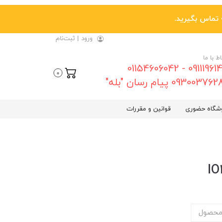
ورود
|
ثبت‌نام
اط با ما
09111961461 - 01154606042
0
0930037 پیام رسان "بله"
شگاه حضوری
قوانین و مقررات
محصول