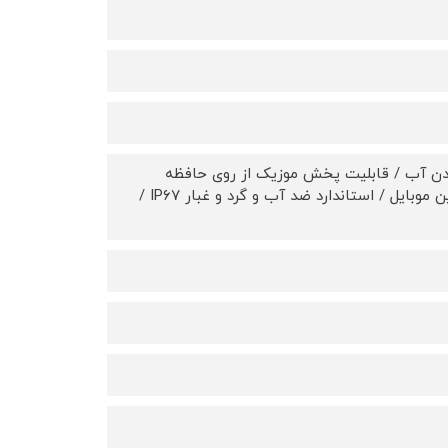
یدن آب / قابلیت پخش موزیک از روی حافظه
ساعت و یا موبایل /سنسور motion / قابلیت Anti-Lost / قابلیت کنترل دوربین موبایل / استاندارد ضد آب و گرد و غبار IP۶۷ /