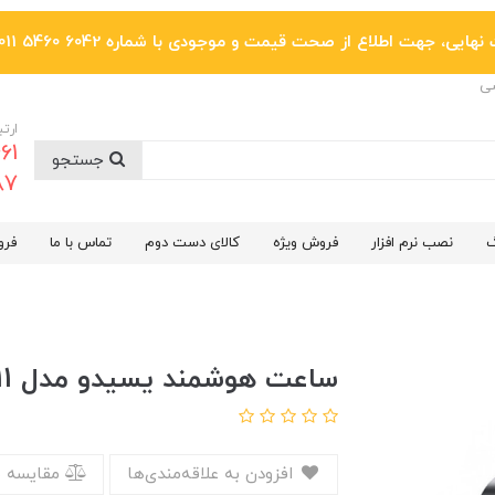
یی، جهت اطلاع از صحت قیمت و موجودی با شماره 6042 5460 011 تماس بگیرید.
ضی
ارتب
جستجو
6287
گ
نصب نرم افزار
فروش ویژه
کالای دست دوم
تماس با ما
فرو
ساعت هوشمند یسیدو مدل IO11
افزودن به علاقه‌مندی‌ها
مقایسه 