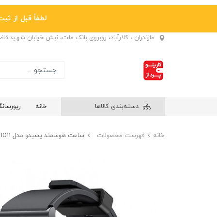
لطفاً قبل از ثبت نها
مازندران ، کلارآباد، روبروی بانک ملت، نبش خیابان شهید قا
دسته‌بندی کالاها
خانه
ریورسان
خانه
فهرست محصولات
ساعت هوشمند یسیدو مدل IO11