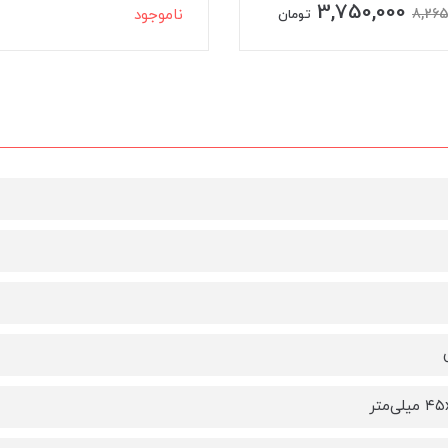
جود
ناموجود
لی‌متر