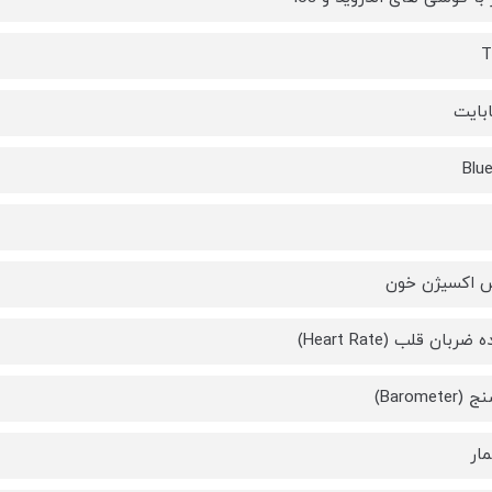
T
Blu
اکسیژن خون
ربان قلب (Heart Rate)
Baromet)
ار