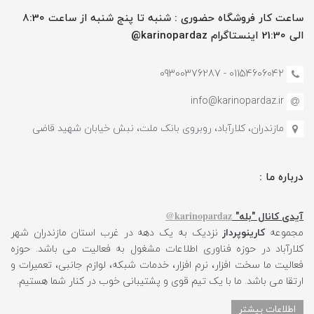
ساعت کار فروشگاه حضوری : شنبه تا پنج شنبه از ساعت 8:30
الی 21:30 اینستاگرام karinopardaz@
01154606042 - 09300376287
info@karinopardaz.ir
مازندران، کلارآباد، روبروی بانک ملت، نبش خیابان شهید قاضی
درباره ما :
karinopardaz@
آیدی کانال "بله"
مجموعه
کارینوپرداز
نزدیک به یک دهه در غرب استان مازندران شهر
کلارآباد در حوزه فناوری اطلاعات مشغول به فعالیت می باشد. حوزه
فعالیت ما سخت افزار، نرم افزار، خدمات شبکه، لوازم جانبی، تعمیرات و
ارتقا می باشد. ما با یک تیم قوی و پشتیبانی خوب در کنار شما هستیم.
اطلاعات بیشتر