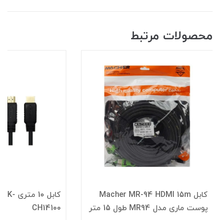
محصولات مرتبط
کابل Macher MR-94 HDMI 15m
کابل 10 
پوست ماری‌ مدل MR94 طول 15 متر
CH14100