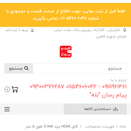
لطفاً قبل از ثبت نهایی، جهت اطلاع از صحت قیمت و موجودی با
شماره 6042 5460 011 تماس بگیرید.
مازندران ، کلارآباد، روبروی بانک ملت، نبش
ورود
|
ثبت‌نام
خیابان شهید قاضی
جستجو
ارتباط با ما
09111961461 - 01154606042 09300376287
0
پیام رسان "بله"
دسته‌بندی کالاها
خانه
فهرست محصولات
کابل HDMI برند D-Net طول 5 متر