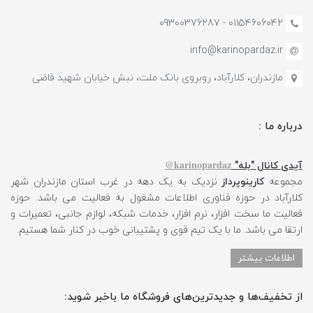
01154606042 - 09300376287
info@karinopardaz.ir
مازندران، کلارآباد، روبروی بانک ملت، نبش خیابان شهید قاضی
درباره ما :
karinopardaz@
آیدی کانال "بله"
مجموعه
کارینوپرداز
نزدیک به یک دهه در غرب استان مازندران شهر
کلارآباد در حوزه فناوری اطلاعات مشغول به فعالیت می باشد. حوزه
فعالیت ما سخت افزار، نرم افزار، خدمات شبکه، لوازم جانبی، تعمیرات و
ارتقا می باشد. ما با یک تیم قوی و پشتیبانی خوب در کنار شما هستیم.
اطلاعات بیشتر
از تخفیف‌ها و جدیدترین‌های فروشگاه ما باخبر شوید: