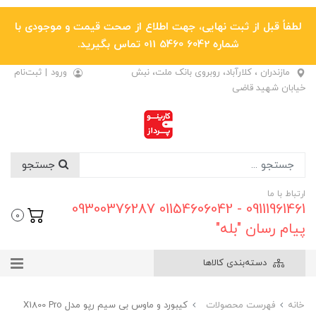
لطفاً قبل از ثبت نهایی، جهت اطلاع از صحت قیمت و موجودی با
شماره 6042 5460 011 تماس بگیرید.
مازندران ، کلارآباد، روبروی بانک ملت، نبش
ورود
|
ثبت‌نام
خیابان شهید قاضی
جستجو
ارتباط با ما
09111961461 - 01154606042 09300376287
0
پیام رسان "بله"
دسته‌بندی کالاها
خانه
فهرست محصولات
کیبورد و ماوس بی سیم رپو مدل X1800 Pro