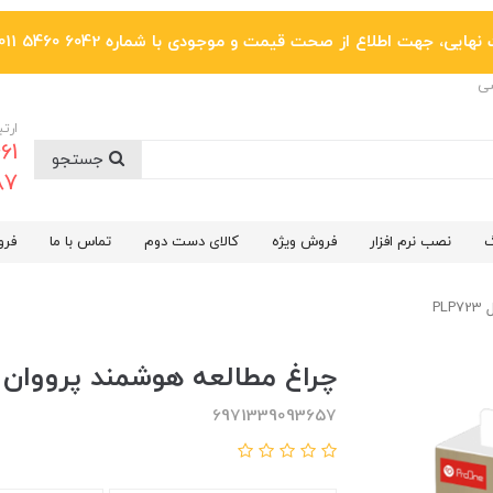
یی، جهت اطلاع از صحت قیمت و موجودی با شماره 6042 5460 011 تماس بگیرید.
ضی
ارتب
جستجو
6287
گ
نصب نرم افزار
فروش ویژه
کالای دست دوم
تماس با ما
فرو
P
چراغ مطالعه هوشمند پرووان مدل 3
6971339093657