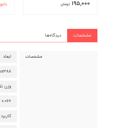
195,000
نامو
تومان
مشخصات
دیدگاه‌ها
ابعاد
مشخصات
۸۵x۸۵x۳۸۸
وزن تق
۰.۰۶۶ کیلوگرم
کاربرد