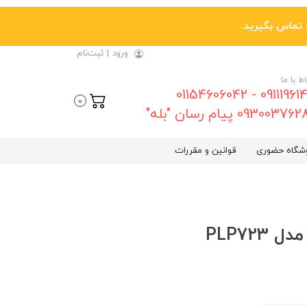
ورود
|
ثبت‌نام
اط با ما
09111961461 - 01154606042
0
0930037 پیام رسان "بله"
شگاه حضوری
قوانین و مقررات
PLP72