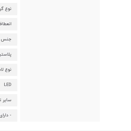
نوع گر
انعطاف
جنس ب
پلاست
نوع لا
LED
سایر 
- دارای اتصال با USB - دمای رنگ: ۸۰۰