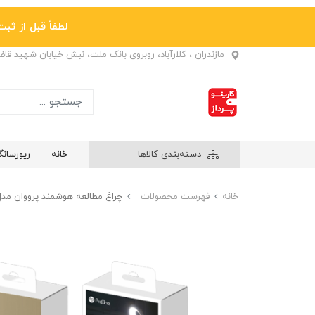
لطفاً قبل از ثبت نها
مازندران ، کلارآباد، روبروی بانک ملت، نبش خیابان شهید قا
دسته‌بندی کالاها
خانه
ریورسان
خانه
فهرست محصولات
چراغ مطالعه هوشمند پرووان مدل LP723