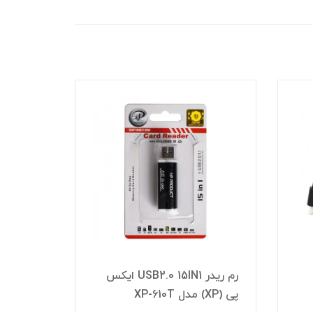
رم ریدر USB2.0 15IN1 ایکس
استند ل
پی (XP) مدل XP-610T
(MIKUSO) مدل LS-010