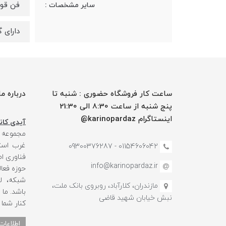
فن قوی
سایر مشخصات :
دارای 
ساعت کار فروشگاه حضوری : شنبه تا
درباره ما
پنج شنبه از ساعت 8:30 الی 21:30
اینستاگرام karinopardaz@
آیدی کانا
مجموعه
غرب استا
01154606042 - 09300376287
فناوری ا
info@karinopardaz.ir
حوزه فعال
شبکه، لو
مازندران، کلارآباد، روبروی بانک ملت،
باشد. ما
نبش خیابان شهید قاضی
کنار شما
اطلاعات