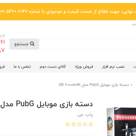
یی، جهت اطلاع از صحت قیمت و موجودی با شماره 6042 5460 011 تماس بگیرید.
ضی
ارتب
جستجو
6287
گ
نصب نرم افزار
فروش ویژه
کالای دست دوم
تماس با ما
فرو
دسته بازی موبایل PubG مدل SR 2000mAh
دسته بازی موبایل PubG مدل SR 2000mAh
پاب جی