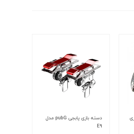
دسته با
ی
دسته بازی پابجی pubG مدل
E9
MX216M