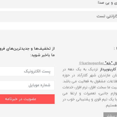
 و بی صدا
گارانتی تست
 :
از تخفیف‌ها و جدیدترین‌های فرو
ما باخبر شوید:
karinopardaz@
ل "بله"
کارینوپرداز
نزدیک به یک دهه در
ن مازندران شهر کلارآباد در حوزه
طلاعات مشغول به فعالیت می باشد.
یت ما سخت افزار، نرم افزار، خدمات
ازم جانبی، تعمیرات و ارتقا می
عضویت در خبرنامه
 با یک تیم قوی و پشتیبانی خوب در
 هستیم.
 بیشتر