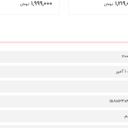
1,999,000
1,219
تومان
تومان
20
158x124
م