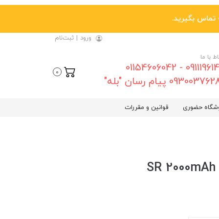
ورود
|
ثبت‌نام
اط با ما
09111961461 - 01154606042
0
0930037 پیام رسان "بله"
شگاه حضوری
قوانین و مقررات