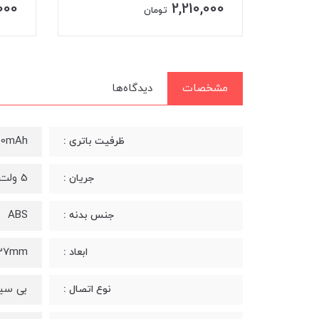
,000
2,210,000
تومان
مشخصات
دیدگاه‌ها
00mAh
ظرفیت باتری :
5 ولت 1 آمپر
جریان :
ABS
جنس بدنه :
x37mm
ابعاد :
بی سی
نوع اتصال :