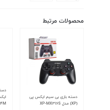
محصولات مرتبط
دسته
 پی
دسته بازی بی سیم ایکس پی
(XP) مدل XP-MX316S
14M