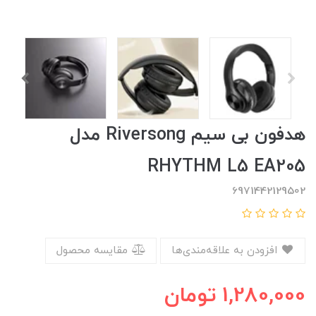
هدفون بی سیم Riversong مدل
RHYTHM L5 EA205
6971442129502
افزودن به علاقه‌مندی‌ها
مقایسه محصول
1,280,000
تومان