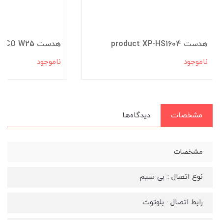
هدست product XP-HS1604
هدست HOCO W25
ناموجود
ناموجود
مشخصات
دیدگاه‌ها
مشخصات
نوع اتصال : بی سیم
رابط اتصال : بلوتوث