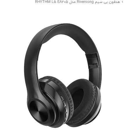
هدفون بی سیم Riversong مدل RHYTHM L5 EA205