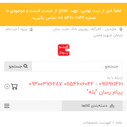
لطفاً قبل از ثبت نهایی، جهت اطلاع از صحت قیمت و موجودی با
شماره 6042 5460 011 تماس بگیرید.
مازندران ، کلارآباد، روبروی بانک ملت، نبش
ورود
|
ثبت‌نام
خیابان شهید قاضی
جستجو
ارتباط با ما
09111961461 - 01154606042 09300376287
0
پیام رسان "بله"
دسته‌بندی کالاها
خانه
فهرست محصولات