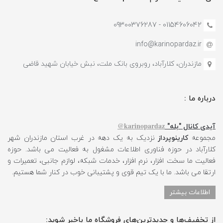
01154606042 - 09300376287
info@karinopardaz.ir
مازندران، کلارآباد، روبروی بانک ملت، نبش خیابان شهید قاضی
درباره ما :
karinopardaz@
آیدی کانال "بله"
مجموعه
کارینوپرداز
نزدیک به یک دهه در غرب استان مازندران شهر
کلارآباد در حوزه فناوری اطلاعات مشغول به فعالیت می باشد. حوزه
فعالیت ما سخت افزار، نرم افزار، خدمات شبکه، لوازم جانبی، تعمیرات و
ارتقا می باشد. ما با یک تیم قوی و پشتیبانی خوب در کنار شما هستیم.
اطلاعات بیشتر
از تخفیف‌ها و جدیدترین‌های فروشگاه ما باخبر شوید: