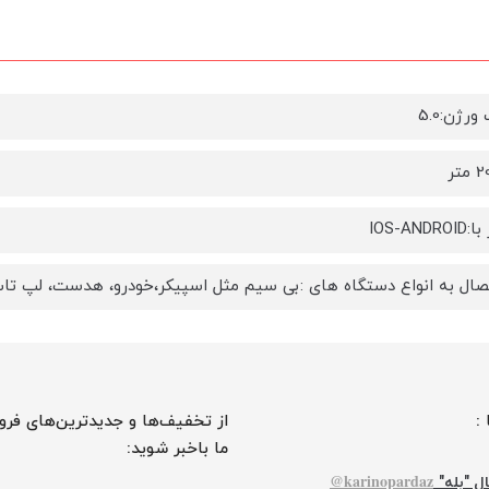
ورژن:5.0
IOS-AND
تصال به انواع دستگاه های :بی سیم مثل اسپیکر،خودرو، هدست، لپ تاپ 
 :
از تخفیف‌ها و جدیدترین‌های فرو
ما باخبر شوید:
karinopardaz@
ل "بله"