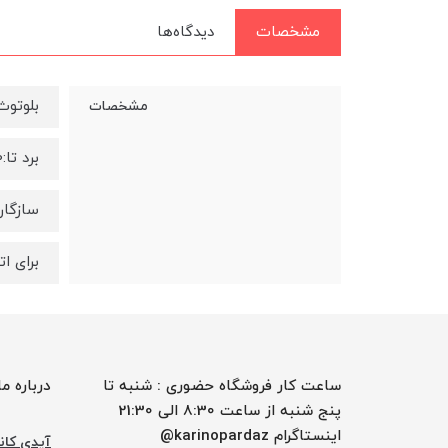
مشخصات
دیدگاه‌ها
بلوتوث 
مشخصات
برد تا:20 متر
سازگار با:ROID
برای ا
ساعت کار فروشگاه حضوری : شنبه تا
درباره ما
پنج شنبه از ساعت 8:30 الی 21:30
اینستاگرام karinopardaz@
آیدی کانا