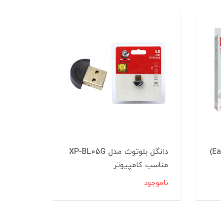
دانگل ب
دانگل بلوتوث ارلدام (Earldom)
دانگل بلوتوث مدل XP-BL05G
مناسب کامپیوتر
ضبط
ناموجود
ناموجود