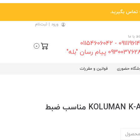
ورود
|
ثبت‌نام
اط با ما
09111961461 - 01154606042
0
0930037 پیام رسان "بله"
شگاه حضوری
قوانین و مقررات
محصول