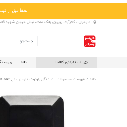
لطفاً قبل از ثبت نها
مازندران ، کلارآباد، روبروی بانک ملت، نبش خیابان شهید قا
دسته‌بندی کالاها
خانه
ریورسان
خانه
فهرست محصولات
دانگل بلوتوث کلومن مدل KOLUMAN K-AR2 مناسب ضبط