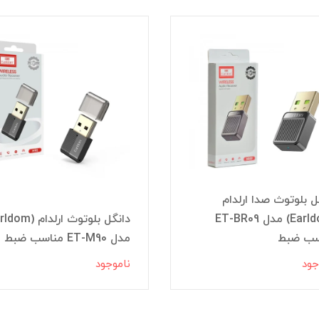
ل بلوتوث صدا ارلدام
(Earldom) مدل ET-BR09
سب ضبط
مدل ET-M90 مناسب ضبط
جود
ناموجود