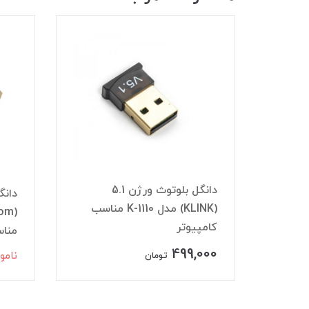
دانگل بلوتوث ورژن 5.1
دانگ
صدا
(KLINK) مدل K-1110 مناسب
کامپیوتر
منا
499,000
نامو
تومان