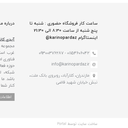
ساعت کار فروشگاه حضوری : شنبه تا
درباره ما
پنج شنبه از ساعت 8:30 الی 21:30
اینستاگرام karinopardaz@
آیدی کانا
مجموعه
غرب استا
01154606042 - 09300376287
فناوری ا
info@karinopardaz.ir
حوزه فعال
شبکه، لو
مازندران، کلارآباد، روبروی بانک ملت،
باشد. ما
نبش خیابان شهید قاضی
کنار شما
اطلاعات
ساخت سایت توسط
Portal