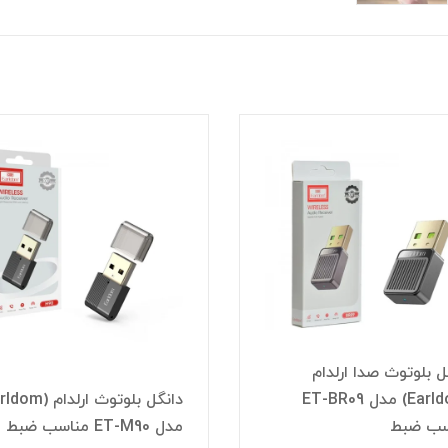
ل بلوتوث صدا ارلدام
(Earldom) مدل ET-BR09
سب ضبط
مدل ET-M90 مناسب ضبط