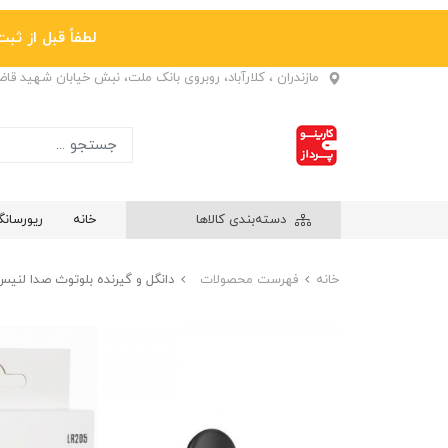
لطفاً قبل از ثبت نها
مازندران ، کلارآباد، روبروی بانک ملت، نبش خیابان شهید قا
دسته‌بندی کالاها
خانه
ریورسان
خانه
فهرست محصولات
دانگل و گیرنده بلوتوث صدا لنیس (LENYES) مدل 05