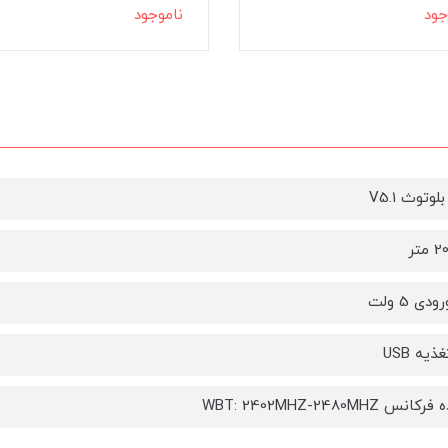
جود
ناموجود
وتوث V5.1
دی 5 ولت
ذیه USB
 WBT: 2402MHZ-2480MHZ