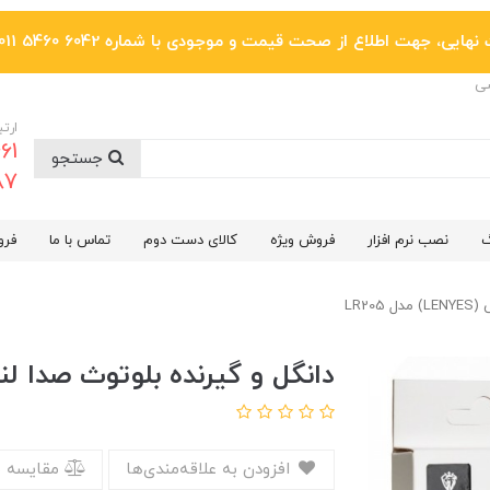
یی، جهت اطلاع از صحت قیمت و موجودی با شماره 6042 5460 011 تماس بگیرید.
ضی
ارتب
جستجو
6287
گ
نصب نرم افزار
فروش ویژه
کالای دست دوم
تماس با ما
فرو
LR2
دانگل و گیرنده بلوتوث صدا لنیس (LENYES) م
افزودن به علاقه‌مندی‌ها
مقایسه 