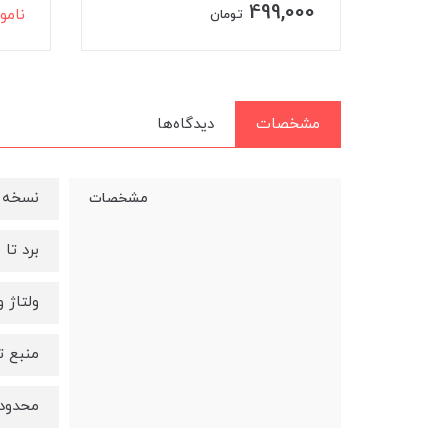
499,000
نامو
تومان
مشخصات
دیدگاه‌ها
نسخه بل
مشخصات
برد تا 20 متر
ولتاژ ورو
منبع تغ
محدوده فرکانس