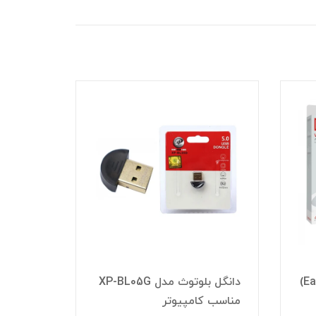
دانگل ب
دانگل بلوتوث ارلدام (Earldom)
دانگل بلوتوث مدل XP-BL05G
مناسب کامپیوتر
ضبط