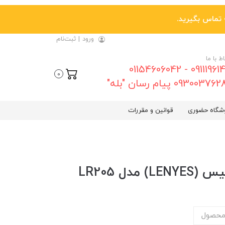
ورود
|
ثبت‌نام
اط با ما
09111961461 - 01154606042
0
0930037 پیام رسان "بله"
شگاه حضوری
قوانین و مقررات
دل LR205
محصول