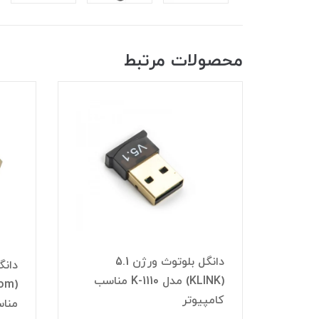
محصولات مرتبط
دانگل بلوتوث ورژن 5.1
دانگ
صدا
(KLINK) مدل K-1110 مناسب
کامپیوتر
منا