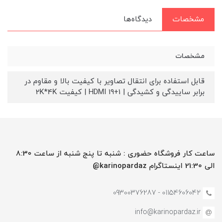
مشخصات
دیدگاه‌ها
مشخصات
قابل استفاده برای انتقال تصاویر با کیفیت بالا و مقاوم در
برابر ساییدگی و کشیدگی | 1+19 HDMI | کیفیت 2K*4K
ساعت کار فروشگاه حضوری : شنبه تا پنج شنبه از ساعت 8:30
الی 21:30 اینستاگرام karinopardaz@
01154606042 - 09300376287
info@karinopardaz.ir