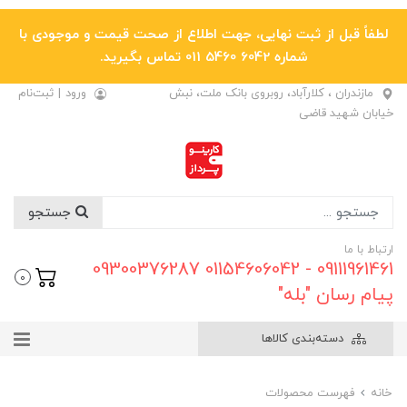
لطفاً قبل از ثبت نهایی، جهت اطلاع از صحت قیمت و موجودی با
شماره 6042 5460 011 تماس بگیرید.
مازندران ، کلارآباد، روبروی بانک ملت، نبش
ورود
|
ثبت‌نام
خیابان شهید قاضی
جستجو
ارتباط با ما
09111961461 - 01154606042 09300376287
0
پیام رسان "بله"
دسته‌بندی کالاها
خانه
فهرست محصولات