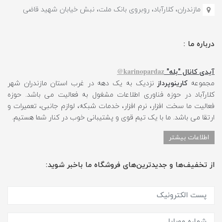
مازندران، کلارآباد، روبروی بانک ملت، نبش خیابان شهید قاضی
درباره ما :
karinopardaz@
آیدی کانال "بله"
مجموعه
کارینوپرداز
نزدیک به یک دهه در غرب استان مازندران شهر
کلارآباد در حوزه فناوری اطلاعات مشغول به فعالیت می باشد. حوزه
فعالیت ما سخت افزار، نرم افزار، خدمات شبکه، لوازم جانبی، تعمیرات و
ارتقا می باشد. ما با یک تیم قوی و پشتیبانی خوب در کنار شما هستیم.
اطلاعات بیشتر
از تخفیف‌ها و جدیدترین‌های فروشگاه ما باخبر شوید: