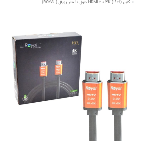
کابل HDMI 2.0 4K (19+1) طول 10 متر رویال (ROYAL)