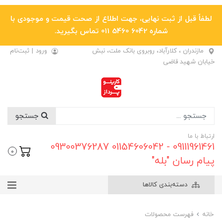
لطفاً قبل از ثبت نهایی، جهت اطلاع از صحت قیمت و موجودی با
شماره 6042 5460 011 تماس بگیرید.
مازندران ، کلارآباد، روبروی بانک ملت، نبش
ورود
|
ثبت‌نام
خیابان شهید قاضی
جستجو
ارتباط با ما
09111961461 - 01154606042 09300376287
0
پیام رسان "بله"
دسته‌بندی کالاها
خانه
فهرست محصولات