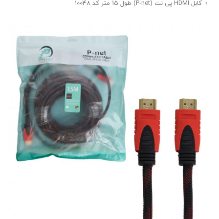
کابل HDMI پی نت (P-net) طول 15 متر کد 10048