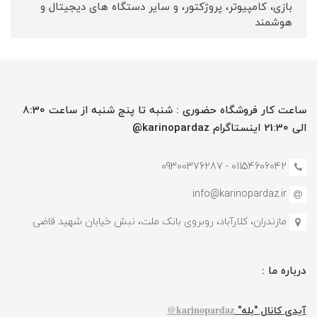
بازی، کامپیوتر، پروژکتور، و سایر دستگاه های دیجیتال و
هوشمند
ساعت کار فروشگاه حضوری : شنبه تا پنج شنبه از ساعت 8:30
الی 21:30 اینستاگرام karinopardaz@
01154606042 - 09300376287
info@karinopardaz.ir
مازندران، کلارآباد، روبروی بانک ملت، نبش خیابان شهید قاضی
درباره ما :
karinopardaz@
آیدی کانال "بله"