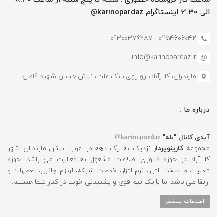
ساعت کار فروشگاه حضوری : شنبه تا پنج شنبه از ساعت 8:30
الی 21:30 اینستاگرام karinopardaz@
01154606042 - 09300376287
info@karinopardaz.ir
مازندران، کلارآباد، روبروی بانک ملت، نبش خیابان شهید قاضی
درباره ما :
karinopardaz@
آیدی کانال "بله"
مجموعه
کارینوپرداز
نزدیک به یک دهه در غرب استان مازندران شهر
کلارآباد در حوزه فناوری اطلاعات مشغول به فعالیت می باشد. حوزه
فعالیت ما سخت افزار، نرم افزار، خدمات شبکه، لوازم جانبی، تعمیرات و
ارتقا می باشد. ما با یک تیم قوی و پشتیبانی خوب در کنار شما هستیم.
اطلاعات بیشتر