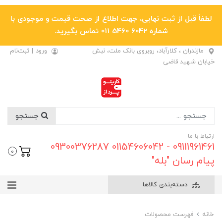
لطفاً قبل از ثبت نهایی، جهت اطلاع از صحت قیمت و موجودی با
شماره 6042 5460 011 تماس بگیرید.
مازندران ، کلارآباد، روبروی بانک ملت، نبش
ورود
|
ثبت‌نام
خیابان شهید قاضی
جستجو
ارتباط با ما
09111961461 - 01154606042 09300376287
0
پیام رسان "بله"
دسته‌بندی کالاها
خانه
فهرست محصولات