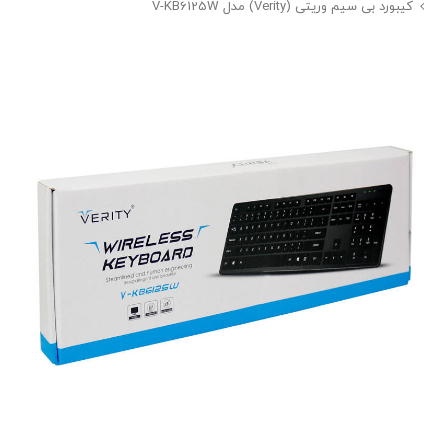
کیبورد بی سیم وریتی (Verity) مدل V-KB6125W