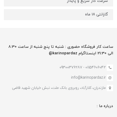
سرعت کار سریع و پایدار
گارانتی 18 ماه
ساعت کار فروشگاه حضوری : شنبه تا پنج شنبه از ساعت 8:30
الی 21:30 اینستاگرام karinopardaz@
01154606042 - 09300376287
info@karinopardaz.ir
مازندران، کلارآباد، روبروی بانک ملت، نبش خیابان شهید قاضی
درباره ما :