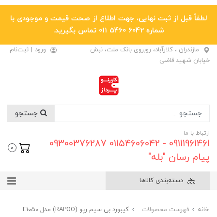
لطفاً قبل از ثبت نهایی، جهت اطلاع از صحت قیمت و موجودی با
شماره 6042 5460 011 تماس بگیرید.
مازندران ، کلارآباد، روبروی بانک ملت، نبش
ورود
|
ثبت‌نام
خیابان شهید قاضی
جستجو
ارتباط با ما
09111961461 - 01154606042 09300376287
0
پیام رسان "بله"
دسته‌بندی کالاها
خانه
فهرست محصولات
کیبورد بی سیم رپو (RAPOO) مدل E1050